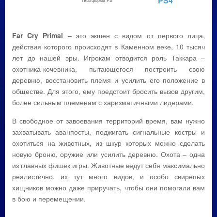
PS4
Платформа PS
Far Cry Primal
– это экшен с видом от первого лица,
действия которого происходят в Каменном веке, 10 тысяч
лет до нашей эры. Игрокам отводится роль Таккара –
охотника-кочевника, пытающегося построить свою
деревню, восстановить племя и усилить его положение в
обществе. Для этого, ему предстоит бросить вызов другим,
более сильным племенам с харизматичными лидерами.
В свободное от завоевания территорий время, вам нужно
захватывать аванпосты, поджигать сигнальные костры и
охотиться на животных, из шкур которых можно сделать
новую броню, оружие или усилить деревню. Охота – одна
из главных фишек игры. Животные ведут себя максимально
реалистично, их тут много видов, и особо свирепых
хищников можно даже приручать, чтобы они помогали вам
в бою и перемещении.