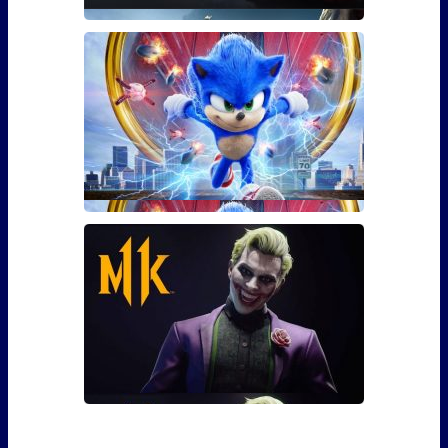
Гайд: Как использовать бустер
30 уровня для The Division 2
Фанаты The Division 2 наверняка уже в курсе, что 3
марта игра �
Сколько сцен после титров у
Соника?
Сейчас практически каждый фильм – это повод
задерж�
Гайд: Как выполнить все