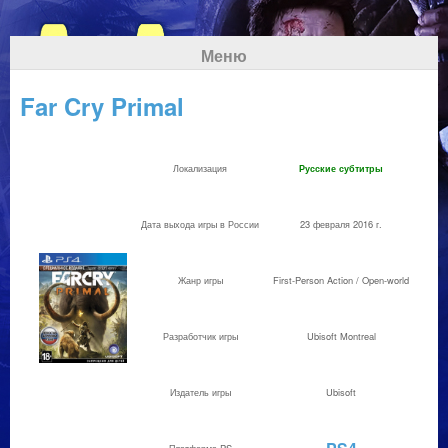
Меню
Far Cry Primal
Локализация
Русские субтитры
Дата выхода игры в России
23 февраля 2016 г.
Жанр игры
First-Person Action / Open-world
Разработчик игры
Ubisoft Montreal
Издатель игры
Ubisoft