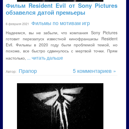
Фильм Resident Evil от Sony Pictures
обзавелся датой премьеры
Фильмы по мотивам игр
6 февраля 2021
Надеемся, вы не забыли, что компания Sony Pictures
готовит перезапуск известной кинофраншизы Resident
Evil. Фильмы в 2020 году были проблемой темой, но
похоже, все быстро сдвинулось с мертвой точки. Прям
... читать дальше
настолько,
Прапор
5 комментариев »
Автор: