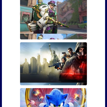
Гайд: Как открыть скин Марди
Гра для Эш из Overwatch
Если вы играли в Overwatch, то наверняка видели
там персона
Гайд: Как использовать бустер
30 уровня для The Division 2
Фанаты The Division 2 наверняка уже в курсе, что 3
марта игра �