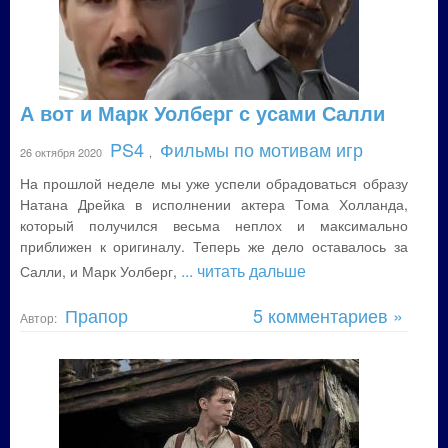
А вот и Марк Уолберг с усами Салли
PS4
Фильмы по мотивам игр
26 октября 2020
,
На прошлой неделе мы уже успели обрадоваться образу
Натана Дрейка в исполнении актера Тома Холланда,
который получился весьма неплох и максимально
приближен к оригиналу. Теперь же дело оставалось за
... читать дальше
Салли, и Марк Уолберг,
Прапор
5 комментариев »
Автор: