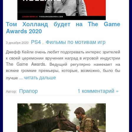
Том Холланд будет на The Game
Awards 2020
PS4
Фильмы по мотивам игр
3 декабря 2020
,
Джефф Кейли очень любит подогревать интерес зрителей
к своей церемонии вручения наград в игровой индустрии
The Game Awards. Ведущий регулярно намекает на
всякие громкие премьеры, которые, возможно, было бы
... читать дальше
лучше
Прапор
1 комментарий »
Автор: