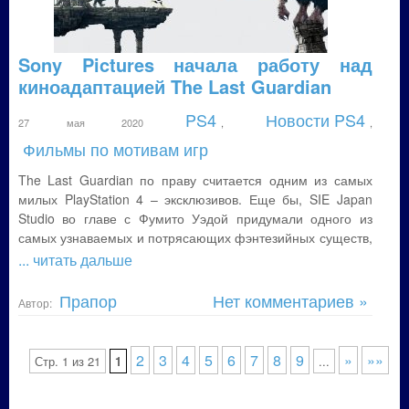
Sony Pictures начала работу над
киноадаптацией The Last Guardian
PS4
Новости PS4
27 мая 2020
,
,
Фильмы по мотивам игр
The Last Guardian по праву считается одним из самых
милых PlayStation 4 – эксклюзивов. Еще бы, SIE Japan
Studio во главе с Фумито Уэдой придумали одного из
самых узнаваемых и потрясающих фэнтезийных существ,
... читать дальше
Прапор
Нет комментариев »
Автор:
2
3
4
5
6
7
8
9
»
»»
Стр. 1 из 21
1
...