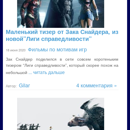
Маленький тизер от Зака Снайдера, из
новой”Лиги справедливости”
Фильмы по мотивам игр
18 июня 2020
Зак Снайдер поделился в сети совсем коротеньким
тизером “Лиги справедливости”, который скорее похож на
... читать дальше
небольшой
Gilar
4 комментария »
Автор: