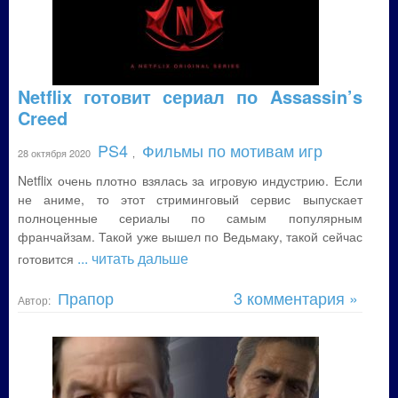
Netflix готовит сериал по Assassin’s
Creed
PS4
Фильмы по мотивам игр
28 октября 2020
,
Netflix очень плотно взялась за игровую индустрию. Если
не аниме, то этот стриминговый сервис выпускает
полноценные сериалы по самым популярным
франчайзам. Такой уже вышел по Ведьмаку, такой сейчас
... читать дальше
готовится
Прапор
3 комментария »
Автор: