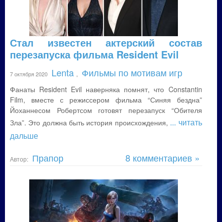
Стал известен актерский состав
перезапуска фильма Resident Evil
Lenta
Фильмы по мотивам игр
7 октября 2020
,
Фанаты Resident Evil наверняка помнят, что Constantin
Film, вместе с режиссером фильма “Синяя бездна”
Йоханнесом Робертсом готовят перезапуск “Обителя
... читать
Зла”. Это должна быть история происхождения,
дальше
Прапор
8 комментариев »
Автор: