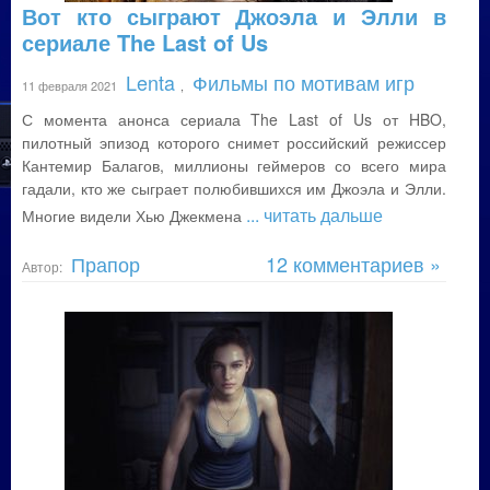
Вот кто сыграют Джоэла и Элли в
сериале The Last of Us
Lenta
Фильмы по мотивам игр
11 февраля 2021
,
С момента анонса сериала The Last of Us от HBO,
пилотный эпизод которого снимет российский режиссер
Кантемир Балагов, миллионы геймеров со всего мира
гадали, кто же сыграет полюбившихся им Джоэла и Элли.
... читать дальше
Многие видели Хью Джекмена
Прапор
12 комментариев »
Автор: