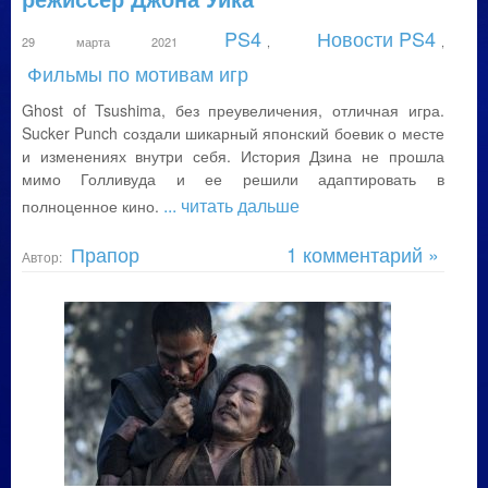
PS4
Новости PS4
29 марта 2021
,
,
Фильмы по мотивам игр
Ghost of Tsushima, без преувеличения, отличная игра.
Sucker Punch создали шикарный японский боевик о месте
и изменениях внутри себя. История Дзина не прошла
мимо Голливуда и ее решили адаптировать в
... читать дальше
полноценное кино.
Прапор
1 комментарий »
Автор: