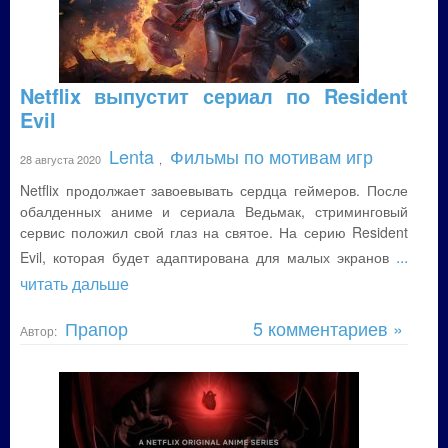
Netflix выпустит сериал по Resident
Evil
Lenta
Фильмы по мотивам игр
28 августа 2020
,
Netflix продолжает завоевывать сердца геймеров. После
обалденных аниме и сериала Ведьмак, стриминговый
сервис положил свой глаз на святое. На серию Resident
...
Evil, которая будет адаптирована для малых экранов
читать дальше
Прапор
5 комментариев »
Автор: