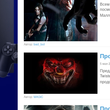
Всем 
посм
Малле
Автор:
bad_bot
Про
5 мая 
Пред
Twis
продо
Автор:
MAGIC
Про