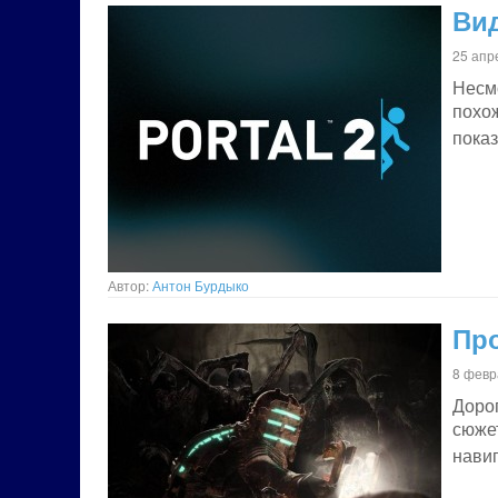
Вид
25 апр
Несмо
похож
пока
Автор:
Антон Бурдыко
Про
8 февр
Доро
сюже
нави