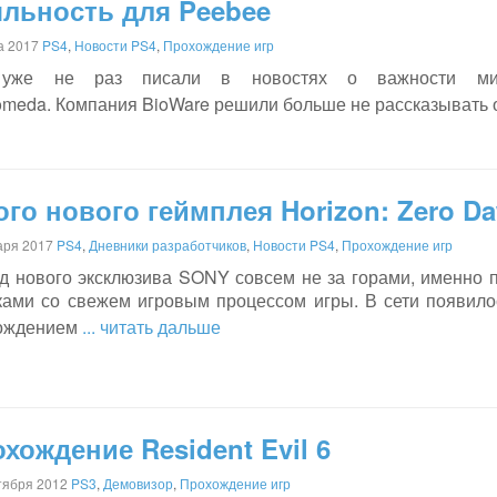
льность для Peebee
а 2017
PS4
,
Новости PS4
,
Прохождение игр
уже не раз писали в новостях о важности мисс
omeda. Компания BioWare решили больше не рассказывать о
го нового геймплея Horizon: Zero D
аря 2017
PS4
,
Дневники разработчиков
,
Новости PS4
,
Прохождение игр
д нового эксклюзива SONY совсем не за горами, именно п
ками со свежем игровым процессом игры. В сети появило
ождением
... читать дальше
хождение Resident Evil 6
тября 2012
PS3
,
Демовизор
,
Прохождение игр