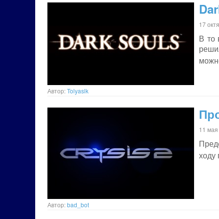
Dar
17 окт
В то 
реши
можно
Автор:
Tolyaslk
Про
11 мая
Пред
ходу
Автор:
bad_bot