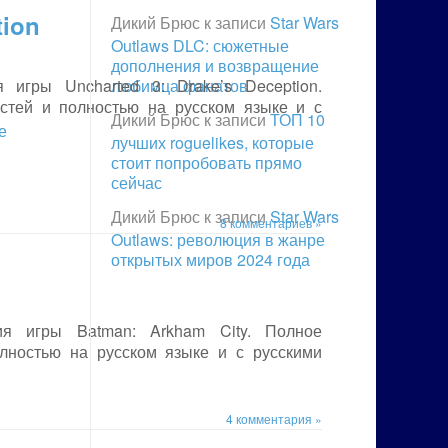
tion
Дикий Брюс
к записи
Star Wars
Outlaws DLC: сюжетные
дополнения и возвращение
гры Uncharted 3: Drake’s Deception.
любимца фанатов
стей и полностью на русском языке и с
Дикий Брюс
к записи
ТОП 10
е
лучших roguelikes, которые
стоит попробовать прямо
сейчас
Дикий Брюс
к записи
Star Wars
8 комментариев »
Outlaws: революция в жанре
открытых миров 2024 года
я игры Batman: Arkham City. Полное
лностью на русском языке и с русскими
4 комментария »