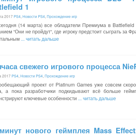
tlefield 1
та 2017
PS4
,
Новости PS4
,
Прохождение игр
егодня (14 марта) все обладатели Премиума в Battlefiel
нием “Они не пройдут“, где игроку предстоит сыграть за 
стальным
... читать дальше
часа свежего игрового процесса Nie
а 2017
PS4
,
Новости PS4
,
Прохождение игр
ообещающий проект от Platinum Games уже совсем скоро 
а, а пока разработчики подкидывают всё больше гейм
нстрируют ключевые особенности
... читать дальше
 минут нового геймплея Mass Effec