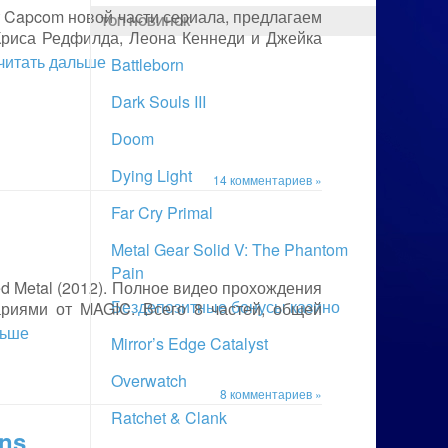
от Capcom новой части сериала, предлагаем
ТОП НОВИНОК
Криса Редфилда, Леона Кеннеди и Джейка
. читать дальше
Battleborn
Dark Souls III
Doom
Dying Light
14 комментариев »
Far Cry Primal
Metal Gear Solid V: The Phantom
Pain
 Metal (2012). Полное видео прохождения
Бездепозитные бонусы казино
тариями от MAGIC. Всего 8 частей, общей
льше
Mirror’s Edge Catalyst
Overwatch
8 комментариев »
Ratchet & Clank
ons