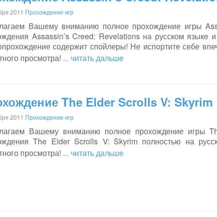
бря 2011
Прохождение игр
лагаем Вашему вниманию полное прохождение игры Assas
ождения Assassin’s Creed: Revelations на русском языке 
опрохождение содержит спойлеры! Не испортите себе впеч
тного просмотра!
... читать дальше
хождение The Elder Scrolls V: Skyrim
бря 2011
Прохождение игр
лагаем Вашему вниманию полное прохождение игры The 
ождения The Elder Scrolls V: Skyrim полностью на рус
тного просмотра!
... читать дальше