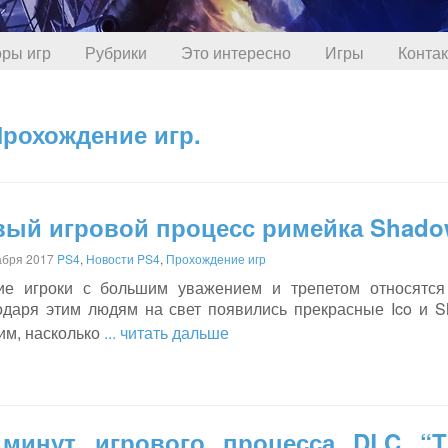
ры игр
Рубрики
Это интересно
Игры
Конта
Прохождение игр.
ый игровой процесс римейка Shadow
абря 2017
PS4
,
Новости PS4
,
Прохождение игр
ие игроки с большим уважением и трепетом относятся
одаря этим людям на свет появились прекрасные Ico и S
им, насколько
... читать дальше
 минут игрового процесса DLC “T