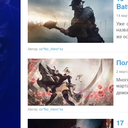
Bat
14 мар
Уже с
назва
же о
Автор:
xx*No_Hero*xx
Пол
2 март
Мног
март
демо
Автор:
xx*No_Hero*xx
17