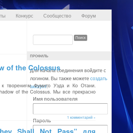
кты
Конкурс
Сообщество
Форум
ПРОФИЛЬ
 of the Colossus
Для начала соединения войдите с
логином. Вы также можете
создать
 к творениям Фумито Уэда и Ко Отани.
аккаунт
.
hadow of the Colossus. Мы все прекрасно
Имя пользователя
1 комментарий »
Пароль
hey Shall Not Pass” для