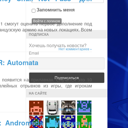
Запомнить меня
d 1 смогут оценить первое дополнение под
Французскую армию на новых локациях. Всем
ПОДПИСКА
Хочешь получать новости?
Нет комментариев »
Email
R: Automata
появится на прилавках. Случится это 10
плейных отрывков из игры, где игрокам
НА САЙТЕ
Нет комментариев »
t: Andromeda – Миссия на