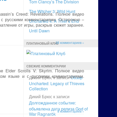
Tom Clancy’s The Division
The Witcher 3: Wild Hunt
sin’s Creed: Revelations. Полное видео
и с русскими комментариями. Осторожно –
Uncharted 4: A Thief’s End
атление от игры, раскрыв сюжет заранее.
Until Dawn
28 комментариев »
ПЛАТИНОВЫЙ КЛУБ
СВЕЖИЕ КОММЕНТАРИИ
Elder Scrolls V: Skyrim. Полное видео
ском языке и с русскими комментариями.
Дикий Брюс
к записи
Обзор
Uncharted: Legacy of Thieves
Collection
Дикий Брюс
к записи
Долгожданное событие:
объявлена дата релиза God of
8 комментариев »
War Ragnarök