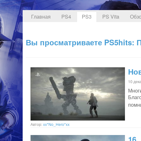
Главная
PS4
PS3
PS Vita
Обзо
Вы просматриваете PS5hits: 
Нов
10 дек
Мног
Благ
помн
Автор:
xx*No_Hero*xx
16