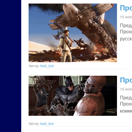
Про
10 ноя
Пред
Прох
русс
Автор:
bad_bot
Про
10 ноя
Пред
Прох
комм
Автор:
bad_bot