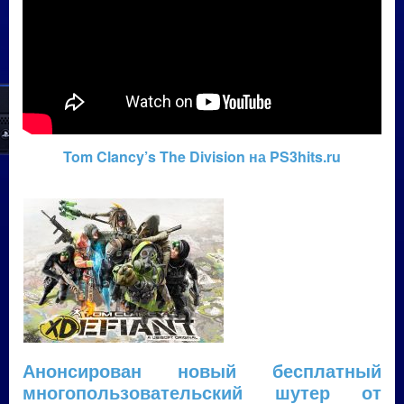
Tom Clancy’s The Division на PS3hits.ru
Анонсирован новый бесплатный
многопользовательский шутер от