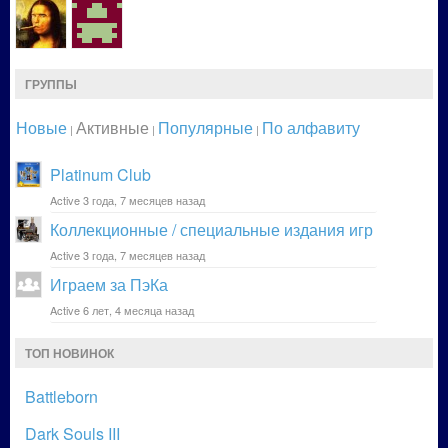
ГРУППЫ
Новые
Активные
Популярные
По алфавиту
|
|
|
Platinum Club
Active 3 года, 7 месяцев назад
Коллекционные / специальные издания игр
Active 3 года, 7 месяцев назад
Играем за ПэКа
Active 6 лет, 4 месяца назад
ТОП НОВИНОК
Battleborn
Dark Souls III