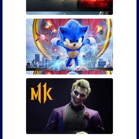
Гайд: Как использовать бустер
30 уровня для The Division 2
Фанаты The Division 2 наверняка уже в курсе, что 3
марта игра �
Сколько сцен после титров у
Соника?
Сейчас практически каждый фильм – это повод
задерж�