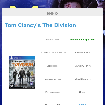
Меню
Tom Clancy’s The Division
Локализация
Полностью на русском
Дата выхода игры в России
8 марта 2016 г.
Жанр игры
MMOTPS / PRG
Разработчик игры
Ubisoft Massive
Издатель игры
Ubisoft