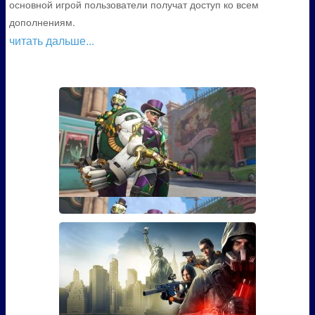
основной игрой пользователи получат доступ ко всем
дополнениям.
читать дальше...
Гайд: Как открыть скин Марди
Гра для Эш из Overwatch
Если вы играли в Overwatch, то наверняка видели
там персона