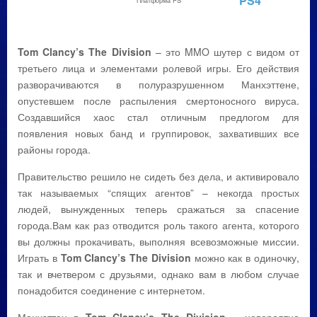
PS4
Платформа PS
Tom Clancy’s The Division
– это MMO шутер с видом от
третьего лица и элементами ролевой игры. Его действия
разворачиваются в полуразрушенном Манхэттене,
опустевшем после распыления смертоносного вируса.
Создавшийся хаос стал отличным предлогом для
появления новых банд и группировок, захвативших все
районы города.
Правительство решило не сидеть без дела, и активировало
так называемых “спящих агентов” – некогда простых
людей, вынужденных теперь сражаться за спасение
города.Вам как раз отводится роль такого агента, которого
вы должны прокачивать, выполняя всевозможные миссии.
Играть в
Tom Clancy’s The Division
можно как в одиночку,
так и вчетвером с друзьями, однако вам в любом случае
понадобится соединение с интернетом.