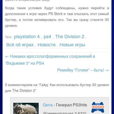
Когда такие условия будут соблюдены, нужно перейти в
дополнения к игре через PS Store и там отыскать этот самый
бустер, а потом активировать его. Так вы сразу станете 30
уровня.
playstation 4
ps4
The Division 2
Теги:
,
,
,
Всё об играх
Новости
Новые игры
,
,
←
Никаких кроссплатформенных сохранений в
“Ведьмаке 3” на PS4
Ремейку “Готики” – быть!
→
5 комментариев на “Гайд: Как использовать бустер 30 уровня
для The Division 2”
Gena
- Генерал PS3hits
(Комментариев 3 632)
: