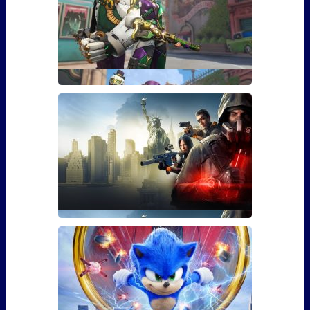
Гайд: Как открыть скин Марди
Гра для Эш из Overwatch
Если вы играли в Overwatch, то наверняка видели
там персона
Гайд: Как использовать бустер
30 уровня для The Division 2
Фанаты The Division 2 наверняка уже в курсе, что 3
марта игра �