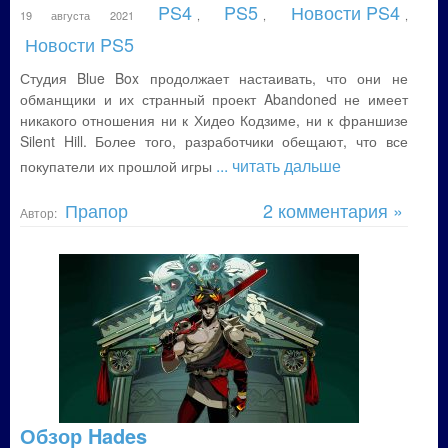
PS4
PS5
Новости PS4
19 августа 2021
,
,
,
Новости PS5
Студия Blue Box продолжает настаивать, что они не
обманщики и их странный проект Abandoned не имеет
никакого отношения ни к Хидео Кодзиме, ни к франшизе
Silent Hill. Более того, разработчики обещают, что все
... читать дальше
покупатели их прошлой игры
Прапор
2 комментария »
Автор:
Обзор Hades