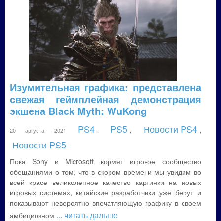
Изумительная графика: представлена
свежая геймплейная демонстрация
экшена Black Myth: WuKong
PS4
PS5
Новости PS4
20 августа 2021
,
,
,
Новости PS5
Пока Sony и Microsoft кормят игровое сообщество
обещаниями о том, что в скором времени мы увидим во
всей красе великолепное качество картинки на новых
игровых системах, китайские разработчики уже берут и
показывают невероятно впечатляющую графику в своем
... читать дальше
амбициозном