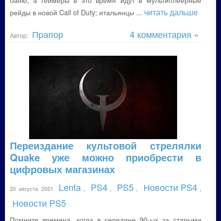
баню, а геймеры в это время идут в мультиплеерные
... читать дальше
рейды в новой Call of Duty; итальянцы
Прапор
4 комментария »
Автор:
Переиздание культовой стрелялки
Quake уже можно приобрести в
цифровых магазинах
Lenta
PS4
PS5
Новости PS4
20 августа 2021
,
,
,
,
Новости PS5
Помните времена, когда в середине 90-ых за старыми