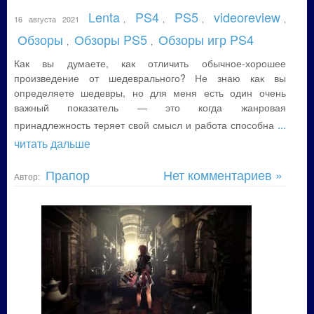
Lenta
PS4
PS5
videoreview
16 августа 2021
,
,
,
,
Обзоры
Обзоры PS5
Обзоры игр PS4
,
,
Как вы думаете, как отличить обычное-хорошее
произведение от шедеврального? Не знаю как вы
определяете шедевры, но для меня есть один очень
важный показатель — это когда жанровая
...
принадлежность теряет свой смысл и работа способна
читать дальше
Прапор
Нет комментариев »
Автор: