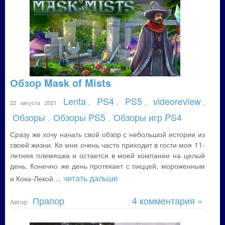
Обзор Mask of Mists
Lenta
PS4
PS5
videoreview
22 августа 2021
,
,
,
,
Обзоры
Обзоры PS5
Обзоры игр PS4
,
,
Сразу же хочу начать свой обзор с небольшой истории из
своей жизни. Ко мне очень часто приходит в гости моя 11-
летняя племяшка и остается в моей компании на целый
день. Конечно же день протекает с пиццей, мороженным
... читать дальше
и Кока-Лекой
Прапор
4 комментария »
Автор: