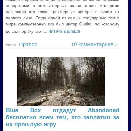
аппаратами в компьютерных залах толпы молодежи
познавали что такое трехмерные шутеры с видом от
первого лица. Тогда одной из самых популярных тем в
мире компьютерных игр был шутер Quake, по которому
... читать дальше
до сих пор скучают
Прапор
10 комментариев »
Автор:
Blue Box отдадут Abandoned
бесплатно всем тем, кто заплатил за
их прошлую игру