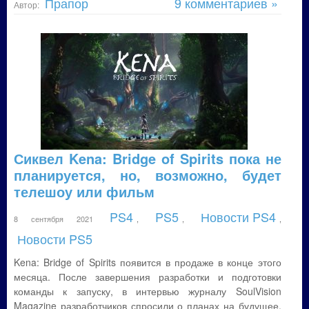
Прапор
9 комментариев »
Автор:
Сиквел Kena: Bridge of Spirits пока не
планируется, но, возможно, будет
телешоу или фильм
PS4
PS5
Новости PS4
8 сентября 2021
,
,
,
Новости PS5
Kena: Bridge of Spirits появится в продаже в конце этого
месяца. После завершения разработки и подготовки
команды к запуску, в интервью журналу SoulVision
Magazine разработчиков спросили о планах на будущее.