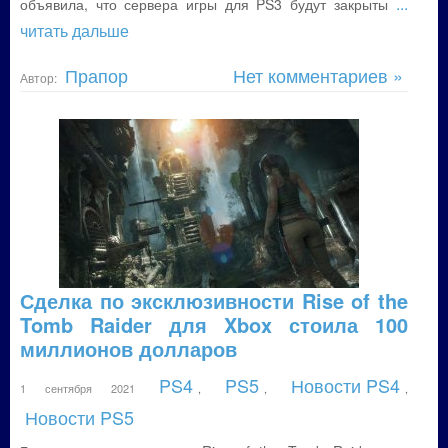
...
объявила, что сервера игры для PS3 будут закрыты
читать дальше
Прапор
Нет комментариев »
Автор:
Сделка по эксклюзивности Rise of the
Tomb Raider для Xbox стоила 100
миллионов долларов
PS4
PS5
Новости PS4
1 сентября 2021
,
,
,
Новости PS5