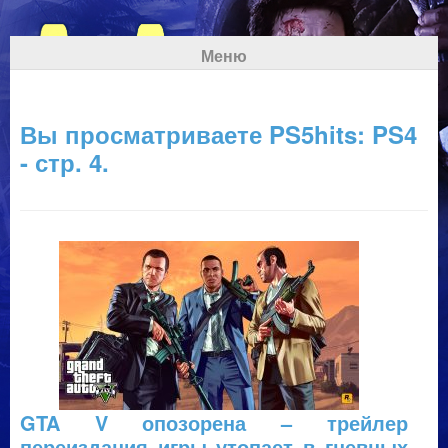
Меню
Вы просматриваете PS5hits: PS4
- стр. 4.
GTA V опозорена – трейлер
переиздания игры утопает в гневных