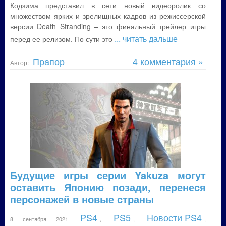
Кодзима представил в сети новый видеоролик со
множеством ярких и зрелищных кадров из режиссерской
версии Death Stranding – это финальный трейлер игры
... читать дальше
перед ее релизом. По сути это
Прапор
4 комментария »
Автор:
Будущие игры серии Yakuza могут
оставить Японию позади, перенеся
персонажей в новые страны
PS4
PS5
Новости PS4
8 сентября 2021
,
,
,