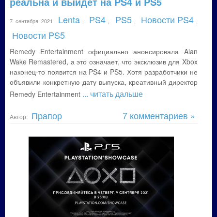
реальна и выйдет на PS4 и PS5
Lenta
PS4
PS5
Новости PS4
7 сентября 2021
,
,
,
,
Новости PS5
Remedy Entertainment официально анонсировала Alan
Wake Remastered, а это означает, что эксклюзив для Xbox
наконец-то появится на PS4 и PS5. Хотя разработчики не
объявили конкретную дату выпуска, креативный директор
... читать дальше
Remedy Entertainment
Прапор
7 комментариев »
Автор: