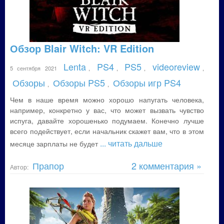
Обзор Blair Witch: VR Edition
Lenta
PS4
PS5
videoreview
5 сентября 2021
,
,
,
,
Обзоры
Обзоры PS5
Обзоры игр PS4
,
,
Чем в наше время можно хорошо напугать человека,
например, конкретно у вас, что может вызвать чувство
испуга, давайте хорошенько подумаем. Конечно лучше
всего подействует, если начальник скажет вам, что в этом
... читать дальше
месяце зарплаты не будет
Прапор
2 комментария »
Автор: