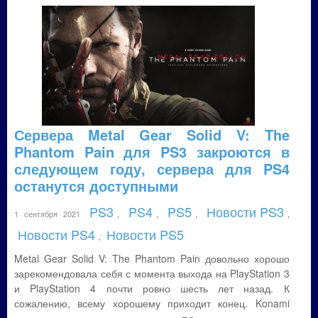
Сервера Metal Gear Solid V: The
Phantom Pain для PS3 закроются в
следующем году, сервера для PS4
останутся доступными
PS3
PS4
PS5
Новости PS3
1 сентября 2021
,
,
,
,
Новости PS4
Новости PS5
,
Metal Gear Solid V: The Phantom Pain довольно хорошо
зарекомендовала себя с момента выхода на PlayStation 3
и PlayStation 4 почти ровно шесть лет назад. К
сожалению, всему хорошему приходит конец. Konami