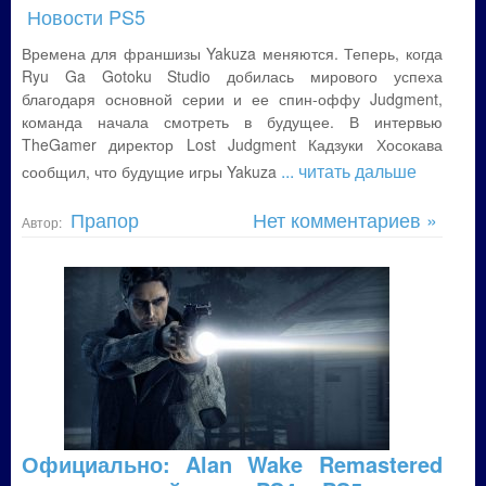
Новости PS5
Времена для франшизы Yakuza меняются. Теперь, когда
Ryu Ga Gotoku Studio добилась мирового успеха
благодаря основной серии и ее спин-оффу Judgment,
команда начала смотреть в будущее. В интервью
TheGamer директор Lost Judgment Кадзуки Хосокава
... читать дальше
сообщил, что будущие игры Yakuza
Прапор
Нет комментариев »
Автор:
Официально: Alan Wake Remastered