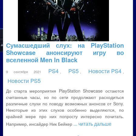
Сумасшедший слух: на PlayStation
Showcase анонсируют игру во
вселенной Men In Black
PS4
PS5
Новости PS4
9 сентября 2021
,
,
,
Новости PS5
До старта мероприятия PlayStation Showcase остаются
считанные часы, но по сети продолжают расходиться
различные слухи по поводу возможных анонсов от Sony.
Некоторые из этих слухов особенно выделяются, по
крайней мере про них попросту интересно почитать.
... читать дальше
Например, инсайдер Ник Бейкер