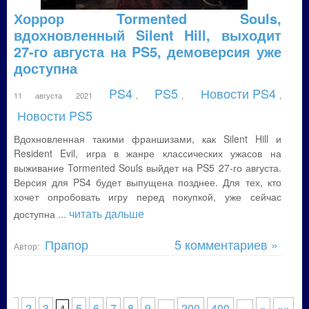
Хоррор Tormented Souls,
вдохновленный Silent Hill, выходит
27-го августа на PS5, демоверсия уже
доступна
PS4
PS5
Новости PS4
11 августа 2021
,
,
,
Новости PS5
Вдохновленная такими франшизами, как Silent Hill и
Resident Evil, игра в жанре классических ужасов на
выживание Tormented Souls выйдет на PS5 27-го августа.
Версия для PS4 будет выпущена позднее. Для тех, кто
хочет опробовать игру перед покупкой, уже сейчас
... читать дальше
доступна
Прапор
5 комментариев »
Автор:
из
1
2
3
5
6
7
8
9
200
400
»
»»
4
...
...