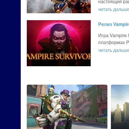
настоящий р
читать дальше.
Релиз Vampir
Игра Vampire
платформах PS
читать дальше.