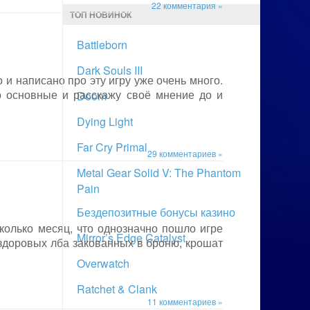
22 комментария »
ТОП НОВИНОК
Battleborn
Dark Souls III
но и написано про эту игру уже очень много.
о основные и расскажу своё мнение до и
Doom
Dying Light
Far Cry Primal
29 комментариев »
Metal Gear Solid V: The Phantom
Pain
Бездепозитные бонусы казино
сколько месяц, что однозначно пошло игре
Mirror’s Edge Catalyst
а здоровых лба закованных в броню, крошат
Overwatch
Ratchet & Clank
11 комментариев »