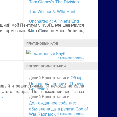
Tom Clancy’s The Division
The Witcher 3: Wild Hunt
Uncharted 4: A Thief’s End
дашний мой Пентиум 3 450Гц еле шевелился
и тормозами. Как сейчас помню.. бежишь,
Until Dawn
ПЛАТИНОВЫЙ КЛУБ
7 комментариев »
СВЕЖИЕ КОММЕНТАРИИ
Дикий Брюс
к записи
Обзор
Uncharted: Legacy of Thieves
сивый и реалистичный. Я некогда не была
Collection
 этого жанра. Но, намозолившее глаза
Дикий Брюс
к записи
ше
Долгожданное событие:
объявлена дата релиза God of
War Ragnarök
9 комментариев »