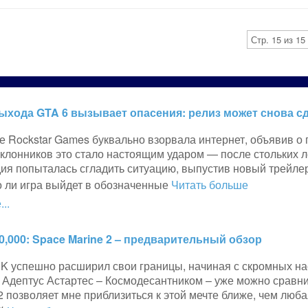
Стр. 15 из 15
ыхода GTA 6 вызывает опасения: релиз может снова сд
е Rockstar Games буквально взорвала интернет, объявив о п
клонников это стало настоящим ударом — после стольких л
дия попыталась сгладить ситуацию, выпустив новый трейле
о ли игра выйдет в обозначенные
Читать больше
..
,000: Space Marine 2 – предварительный обзор
 успешно расширил свои границы, начиная с скромных наст
 Адептус Астартес – Космодесантником – уже можно сравн
2 позволяет мне приблизиться к этой мечте ближе, чем люб