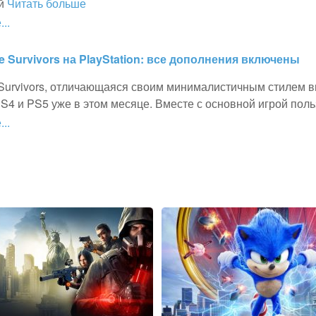
ай
Читать больше
..
e Survivors на PlayStation: все дополнения включены
 Survivors, отличающаяся своим минималистичным стилем в
4 и PS5 уже в этом месяце. Вместе с основной игрой поль
..