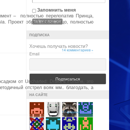
Запомнить меня
римент – полностью перелопатив Принца,
ia. Проект обрёл новоё лицо, полностью
ПОДПИСКА
Хочешь получать новости?
14 комментариев »
Email
адком от Uncharted: Drake’s Fortune, это
методичный отстрел вояк мм.. благодать, а
НА САЙТЕ
17 комментариев »