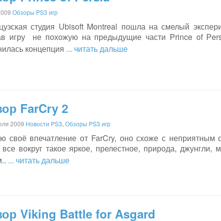
2009
Обзоры PS3 игр
цузская студия Ubisoft Montreal пошла на смелый экспе
ав игру не похожую на предыдущие части Prince of Pers
нилась концепция
... читать дальше
ор FarCry 2
еля 2009
Новости PS3
,
Обзоры PS3 игр
 своё впечатление от FarCry, оно схоже с неприятным ос
 все вокруг такое яркое, прелестное, природа, джунгли, 
..
... читать дальше
ор Viking Battle for Asgard