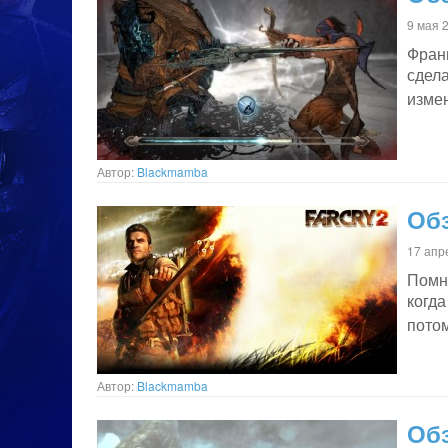
9 мая 
Фран
сдел
изме
Автор:
Blackmamba
Обз
17 апр
Помню
когда
потом
Автор:
Blackmamba
Обз