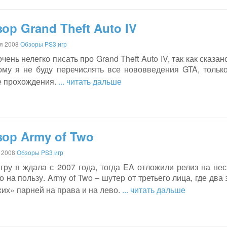
ор Grand Theft Auto IV
я 2008
Обзоры PS3 игр
чень нелегко писать про Grand Theft Auto IV, так как сказа
ому я не буду перечислять все нововведения GTA, тольк
е прохождения.
... читать дальше
ор Army of Two
 2008
Обзоры PS3 игр
гру я ждала с 2007 года, тогда EA отложили релиз на не
о на пользу. Army of Two – шутер от третьего лица, где дв
их» парней на права и на лево.
... читать дальше