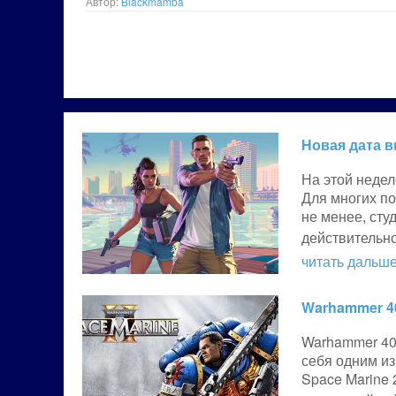
Автор:
Blackmamba
Новая дата в
На этой недел
Для многих по
не менее, сту
действительн
читать дальше.
Warhammer 40
Warhammer 40K
себя одним из
Space Marine 