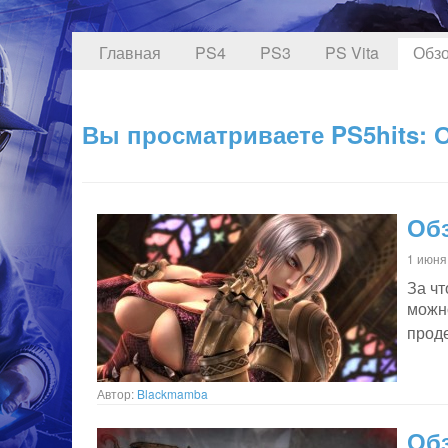
Главная
PS4
PS3
PS Vita
Обзо
Вы просматриваете PS5hits: О
Обз
1 июня
За чт
можн
прод
Автор:
Blackmamba
Обз