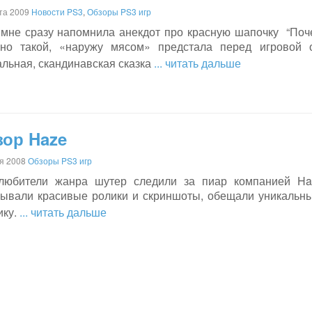
та 2009
Новости PS3
,
Обзоры PS3 игр
 мне сразу напомнила анекдот про красную шапочку “Поч
но такой, «наружу мясом» предстала перед игровой общ
льная, скандинавская сказка
... читать дальше
зор Haze
я 2008
Обзоры PS3 игр
любители жанра шутер следили за пиар компанией Haz
зывали красивые ролики и скриншоты, обещали уникальны
ику.
... читать дальше