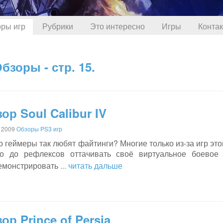
ры игр
Рубрики
Это интересно
Игры
Конта
бзоры - стр. 15.
ор Soul Calibur IV
 2009
Обзоры PS3 игр
о геймеры так любят файтинги? Многие только из-за игр это
о до рефлексов оттачивать своё виртуальное боевое 
емонстрировать
... читать дальше
ор Prince of Persia