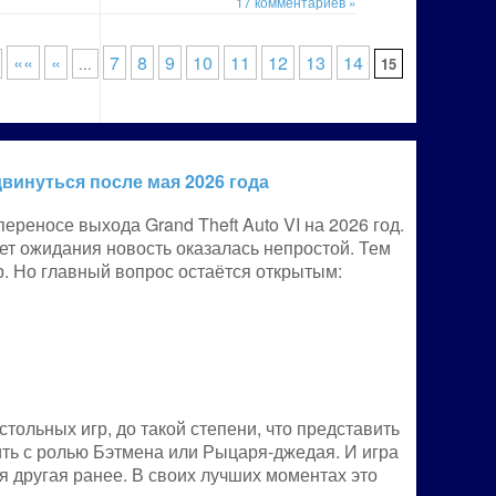
17 комментариев »
««
«
7
8
9
10
11
12
13
14
...
15
винуться после мая 2026 года
ереносе выхода Grand Theft Auto VI на 2026 год.
ет ожидания новость оказалась непростой. Тем
р. Но главный вопрос остаётся открытым:
ольных игр, до такой степени, что представить
ить с ролью Бэтмена или Рыцаря-джедая. И игра
ая другая ранее. В своих лучших моментах это