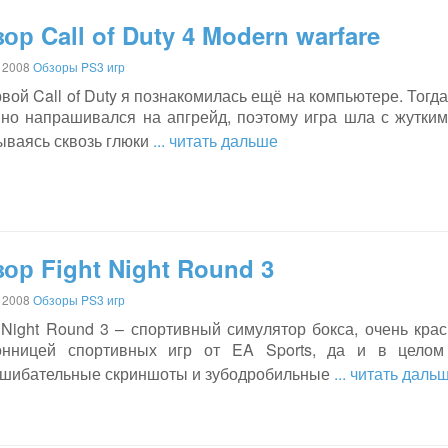
ор Call of Duty 4 Modern warfare
 2008
Обзоры PS3 игр
вой Call of Duty я познакомилась ещё на компьютере. Тог
вно напрашивался на апгрейд, поэтому игра шла с жутким
ываясь сквозь глюки
... читать дальше
ор Fight Night Round 3
 2008
Обзоры PS3 игр
t Night Round 3 – спортивный симулятор бокса, очень кра
онницей спортивных игр от EA Sports, да и в целом
сшибательные скриншоты и зубодробильные
... читать даль