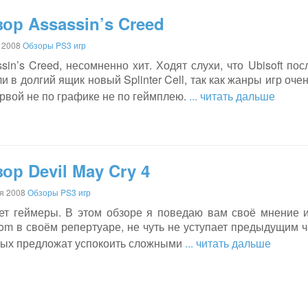
ор Assassin’s Creed
 2008
Обзоры PS3 игр
sin’s Creed, несомненно хит. Ходят слухи, что Ubisoft пос
и в долгий ящик новый Splinter Cell, так как жанры игр оч
рвой не по графике не по геймплею.
... читать дальше
ор Devil May Cry 4
я 2008
Обзоры PS3 игр
ет геймеры. В этом обзоре я поведаю вам своё мнение и
om в своём репертуаре, не чуть не уступает предыдущим ч
рых предложат успокоить сложными
... читать дальше