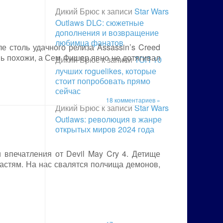
Дикий Брюс
к записи
Star Wars
Outlaws DLC: сюжетные
дополнения и возвращение
любимца фанатов
ле столь удачного релиза Assassin’s Creed
ень похожи, а Сем Фишер явно не дотягивал
Дикий Брюс
к записи
ТОП 10
лучших roguelikes, которые
стоит попробовать прямо
сейчас
18 комментариев »
Дикий Брюс
к записи
Star Wars
Outlaws: революция в жанре
открытых миров 2024 года
 впечатления от Devil May Cry 4. Детище
астям. На нас свалятся полчища демонов,