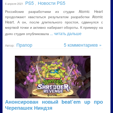
PS5
Новости PS5
6 апреля 2021
,
Российские разработчики из студии Atomic Heart
продолжают хвастаться результатом разработки Atomic
Heart. А он, после длительного простоя, сдвинулся с
мертвой точки и активно набирает обороты. К примеру на
... читать дальше
днях студия опубликовала
Прапор
5 комментариев »
Автор:
Анонсирован новый beat’em up про
Черепашек Ниндзя