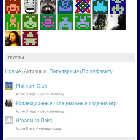
ГРУППЫ
Новые
Активные
Популярные
По алфавиту
|
|
|
Platinum Club
Active 3 года, 7 месяцев назад
Коллекционные / специальные издания игр
Active 3 года, 7 месяцев назад
Играем за ПэКа
Active 6 лет, 4 месяца назад