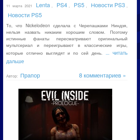
Lenta
PS4
PS5
Новости PS3
11 марта 2021
,
,
,
,
Новости PS5
То, что Nickelodeon сделала с Черепашками Ниндзя,
нельзя назвать никаким хорошим словом. Поэтому
истинные фанаты пересматривают оригинальный
мультсериал и переигрывают в классические игры,
... читать
которые отлично выглядят и по сей день.
дальше
Прапор
8 комментариев »
Автор: