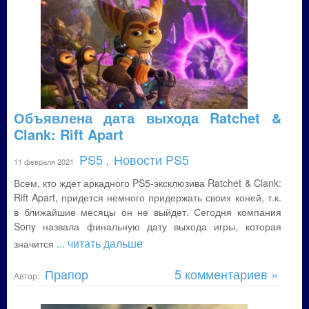
Объявлена дата выхода Ratchet &
Clank: Rift Apart
PS5
Новости PS5
11 февраля 2021
,
Всем, кто ждет аркадного PS5-эксклюзива Ratchet & Clank:
Rift Apart, придется немного придержать своих коней, т.к.
в ближайшие месяцы он не выйдет. Сегодня компания
Sony назвала финальную дату выхода игры, которая
... читать дальше
значится
Прапор
5 комментариев »
Автор: