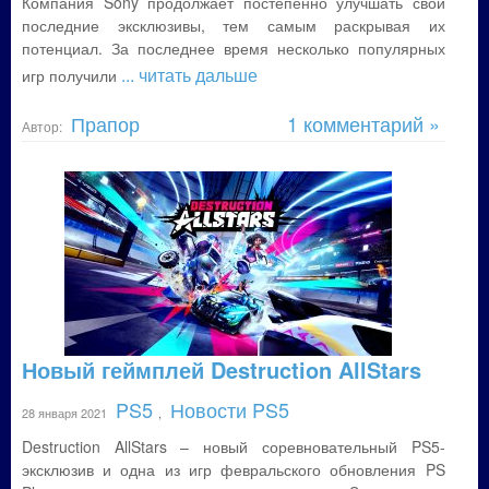
Компания Sony продолжает постепенно улучшать свои
последние эксклюзивы, тем самым раскрывая их
потенциал. За последнее время несколько популярных
... читать дальше
игр получили
Прапор
1 комментарий »
Автор:
Новый геймплей Destruction AllStars
PS5
Новости PS5
28 января 2021
,
Destruction AllStars – новый соревновательный PS5-
эксклюзив и одна из игр февральского обновления PS