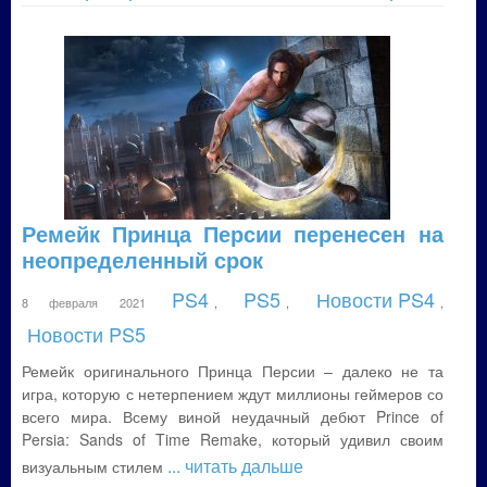
Ремейк Принца Персии перенесен на
неопределенный срок
PS4
PS5
Новости PS4
8 февраля 2021
,
,
,
Новости PS5
Ремейк оригинального Принца Персии – далеко не та
игра, которую с нетерпением ждут миллионы геймеров со
всего мира. Всему виной неудачный дебют Prince of
Persia: Sands of Time Remake, который удивил своим
... читать дальше
визуальным стилем