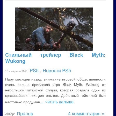
Стильный трейлер Black Myth:
Wukong
PS5
Новости PS5
10 февраля 2021
,
Пару месяцев назад, внимание игровой общественности
очень сильно привлекла игра Black Myth: Wukong от
небольшой китайской студии, которая создала один из
красивейших next-gen опытов. Дебютный геймплей был
... читать дальше
настолько продуман
Прапор
4 комментария »
Автор: