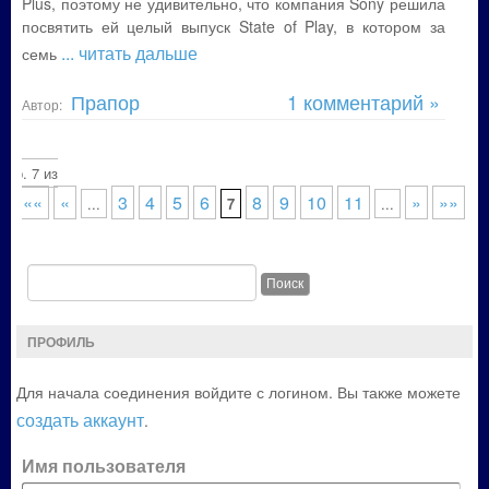
Plus, поэтому не удивительно, что компания Sony решила
посвятить ей целый выпуск State of Play, в котором за
... читать дальше
семь
Прапор
1 комментарий »
Автор:
Стр. 7 из
««
«
3
4
5
6
8
9
10
11
»
»»
0
...
7
...
ПРОФИЛЬ
Для начала соединения войдите с логином. Вы также можете
создать аккаунт
.
Имя пользователя