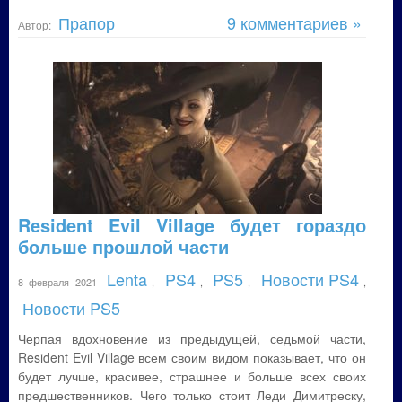
Прапор
9 комментариев »
Автор:
Resident Evil Village будет гораздо
больше прошлой части
Lenta
PS4
PS5
Новости PS4
8 февраля 2021
,
,
,
,
Новости PS5
Черпая вдохновение из предыдущей, седьмой части,
Resident Evil Village всем своим видом показывает, что он
будет лучше, красивее, страшнее и больше всех своих
предшественников. Чего только стоит Леди Димитреску,