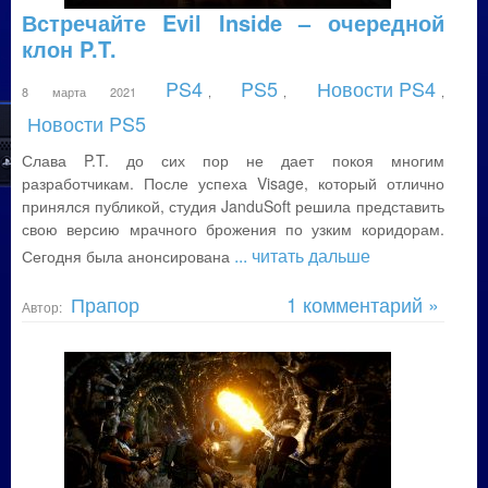
Встречайте Evil Inside – очередной
клон P.T.
PS4
PS5
Новости PS4
8 марта 2021
,
,
,
Новости PS5
Слава P.T. до сих пор не дает покоя многим
разработчикам. После успеха Visage, который отлично
принялся публикой, студия JanduSoft решила представить
свою версию мрачного брожения по узким коридорам.
... читать дальше
Сегодня была анонсирована
Прапор
1 комментарий »
Автор: