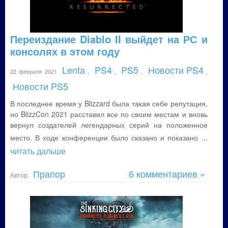
Переиздание Diablo II выйдет на РС и
консолях в этом году
Lenta
PS4
PS5
Новости PS4
22 февраля 2021
,
,
,
,
Новости PS5
В последнее время у Blizzard была такая себе репутация,
но BlizzCon 2021 расставил все по своим местам и вновь
вернул создателей легендарных серий на положенное
...
место. В ходе конференции было сказано и показано
читать дальше
Прапор
6 комментариев »
Автор: