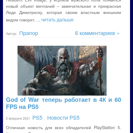
новый объект мечтаний – замечательная и прекрасная
Леди Димитреску, которая своим властным внешним
... читать дальше
видом говорит,
Прапор
6 комментариев »
Автор:
God of War теперь работает в 4К и 60
FPS на PS5
PS5
Новости PS5
2 февраля 2021
,
Отличная новость для всех обладателей PlayStation 5.