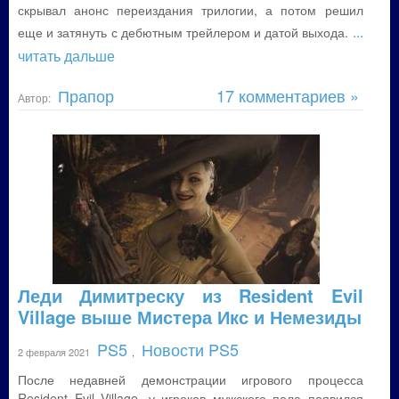
скрывал анонс переиздания трилогии, а потом решил
...
еще и затянуть с дебютным трейлером и датой выхода.
читать дальше
Прапор
17 комментариев »
Автор:
Леди Димитреску из Resident Evil
Village выше Мистера Икс и Немезиды
PS5
Новости PS5
2 февраля 2021
,
После недавней демонстрации игрового процесса
Resident Evil Village, у игроков мужского пола появился