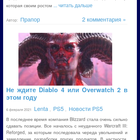
... читать дальше
которая своим ростом
Прапор
2 комментария »
Автор:
Не ждите Diablo 4 или Overwatch 2 в
этом году
Lenta
PS5
Новости PS5
6 февраля 2021
,
,
В последнее время компания Blizzard стала очень сильно
сдавать позиции. Все началось с неудачного Warcraft III:
Reforged, за которым последовала череда увольнений и
замедление разработки других продуктов. В частности,