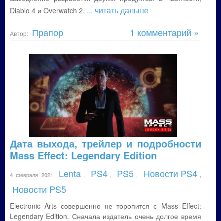
... читать дальше
Diablo 4 и Overwatch 2,
Прапор
1 комментарий »
Автор:
Дата выхода, трейлер и подробности
Mass Effect: Legendary Edition
Lenta
PS4
PS5
Новости PS4
4 февраля 2021
,
,
,
,
Новости PS5
Electronic Arts совершенно не торопится с Mass Effect:
Legendary Edition. Сначала издатель очень долгое время