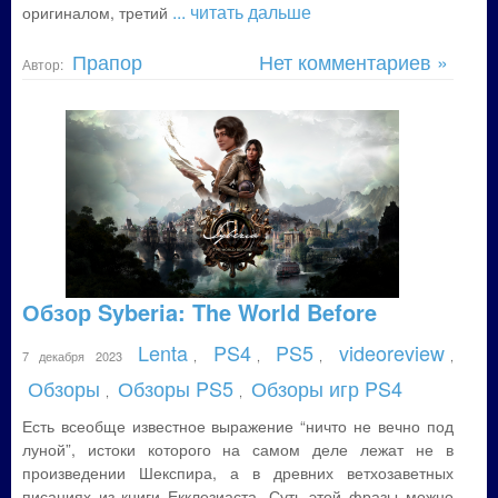
... читать дальше
оригиналом, третий
Прапор
Нет комментариев »
Автор:
Обзор Syberia: The World Before
Lenta
PS4
PS5
videoreview
7 декабря 2023
,
,
,
,
Обзоры
Обзоры PS5
Обзоры игр PS4
,
,
Есть всеобще известное выражение “ничто не вечно под
луной”, истоки которого на самом деле лежат не в
произведении Шекспира, а в древних ветхозаветных
писаниях из книги Екклезиаста. Суть этой фразы можно