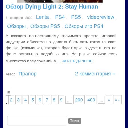
Обзор Dying Light 2: Stay Human
Lenta
PS4
PS5
videoreview
3 февраля 2022
,
,
,
,
Обзоры
Обзоры PS5
Обзоры игр PS4
,
,
У каждого по-настоящему значимого проекта игровой
индустрии обязательно должна быть хоть какая-то своя
фишка (изюминка), которая будет ярко выделять его на
фоне остальных подобных игр. На рынке сейчас есть
... читать дальше
множество предложений в
Прапор
2 комментария »
Автор:
р. 1 из
2
3
4
5
6
7
8
9
200
400
»
»»
1
...
...