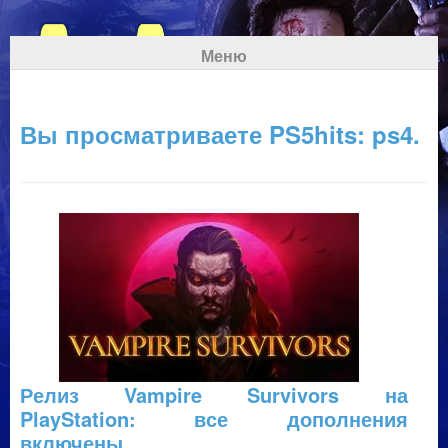
Меню
Вы просматриваете PS5hits: ps4.
Релиз Vampire Survivors на
PlayStation: все дополнения
включены