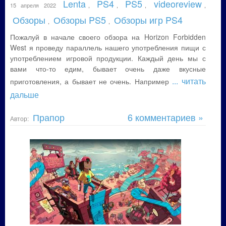
Lenta
PS4
PS5
videoreview
15 апреля 2022
,
,
,
,
Обзоры
Обзоры PS5
Обзоры игр PS4
,
,
Пожалуй в начале своего обзора на Horizon Forbidden
West я проведу параллель нашего употребления пищи с
употреблением игровой продукции. Каждый день мы с
вами что-то едим, бывает очень даже вкусные
... читать
приготовления, а бывает не очень. Например
дальше
Прапор
6 комментариев »
Автор: