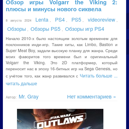
Обзор игры Volgarr the Viking 2:
плюсы и минусы нового сиквела
Lenta
PS4
PS5
videoreview
8 августа 2024
,
,
,
,
Обзоры
Обзоры PS5
Обзоры игр PS4
,
,
Начало 2010-х было настоящим золотым временем для
поклонников инди-игр. Такие хиты, как Limbo, Bastion и
Super Meat Boy, задали высокую планку для жанра. Среди
моих фаворитов того времени был и оригинальный
Volgarr the Viking. Это 2D платформер, который
переносит нас в эпоху 16-битных игр на Sega Genesis, но
Читать больше
...
с учётом того, как жанр развивался с
читать дальше
Mr. Gray
Нет комментариев »
Автор: