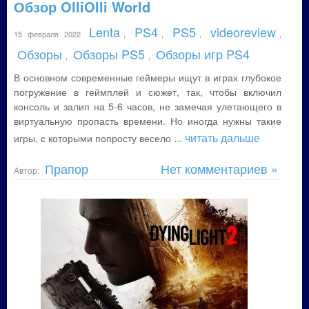
Обзор OlliOlli World
Lenta
PS4
PS5
videoreview
15 февраля 2022
,
,
,
,
Обзоры
Обзоры PS5
Обзоры игр PS4
,
,
В основном современные геймеры ищут в играх глубокое
погружение в геймплей и сюжет, так, чтобы включил
консоль и залип на 5-6 часов, не замечая улетающего в
виртуальную пропасть времени. Но иногда нужны такие
... читать дальше
игры, с которыми попросту весело
Прапор
Нет комментариев »
Автор: