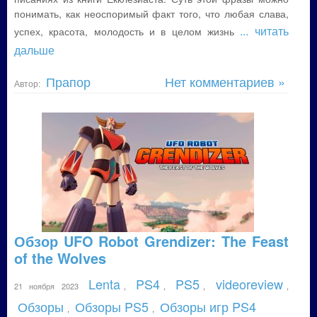
понимать, как неоспоримый факт того, что любая слава,
... читать
успех, красота, молодость и в целом жизнь
дальше
Прапор
Нет комментариев »
Автор:
Обзор UFO Robot Grendizer: The Feast
of the Wolves
Lenta
PS4
PS5
videoreview
21 ноября 2023
,
,
,
,
Обзоры
Обзоры PS5
Обзоры игр PS4
,
,