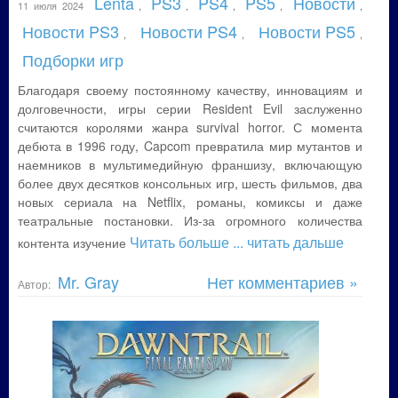
Lenta
PS3
PS4
PS5
Новости
11 июля 2024
,
,
,
,
,
Новости PS3
Новости PS4
Новости PS5
,
,
,
Подборки игр
Благодаря своему постоянному качеству, инновациям и
долговечности, игры серии Resident Evil заслуженно
считаются королями жанра survival horror. С момента
дебюта в 1996 году, Capcom превратила мир мутантов и
наемников в мультимедийную франшизу, включающую
более двух десятков консольных игр, шесть фильмов, два
новых сериала на Netflix, романы, комиксы и даже
театральные постановки. Из-за огромного количества
Читать больше
... читать дальше
контента изучение
Mr. Gray
Нет комментариев »
Автор: