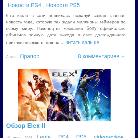
Новости PS4
Новости PS5
,
6-го июля в сети появилась пожалуй самая главная
новость года, которую так ждали миллионы геймеров по
всему миру. Наконец-то компания Sony официально
объявила точную дату выхода в свет долгожданного
... читать дальше
приключенческого экшена
Прапор
8 комментариев »
Автор:
Обзор Elex II
Lenta
PS4
PS5
videoreview
13 июня 2022
,
,
,
,