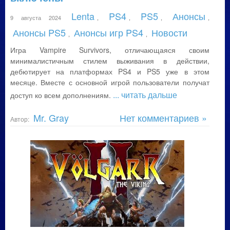
Lenta
PS4
PS5
Анонсы
9 августа 2024
,
,
,
,
Анонсы PS5
Анонсы игр PS4
Новости
,
,
Игра Vampire Survivors, отличающаяся своим
минималистичным стилем выживания в действии,
дебютирует на платформах PS4 и PS5 уже в этом
месяце. Вместе с основной игрой пользователи получат
... читать дальше
доступ ко всем дополнениям.
Mr. Gray
Нет комментариев »
Автор: