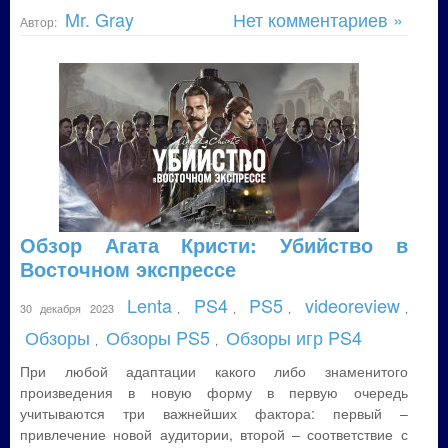
Mr. Gray
Нет комментариев »
Автор:
Обзор Агата Кристи: Убийство в
Восточном экспрессе
Lenta
PS4
PS5
videoreview
30 декабря 2023
,
,
,
,
Обзоры
Обзоры PS5
Обзоры игр PS4
,
,
При любой адаптации какого либо знаменитого
произведения в новую форму в первую очередь
учитываются три важнейших фактора: первый –
привлечение новой аудитории, второй – соответствие с