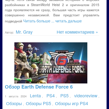
разбойниках в SteamWorld Heist 2 и оригиналом 2015
года проявляются не сразу, большая часть игры кажется
совершенно независимой. Вам предстоит управлять
Читать больше
... читать дальше
подводной
Mr. Gray
Нет комментариев »
Автор:
Обзор Earth Defense Force 6
Lenta
PS4
PS5
videoreview
1 августа 2024
,
,
,
,
Обзоры
Обзоры PS5
Обзоры игр PS4
,
,