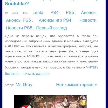
Soulslike?
Lenta
PS4
PS5
Анонсы
19 июля 2024
,
,
,
,
Анонсы PS5
Анонсы игр PS4
Новости
,
,
,
Новости PS5
Первый взгляд
,
Одна из первых вещей, что бросается в глаза при
исследовании заброшенных зданий и мрачных акведуков
в AI Limit — это стильная и четкая графика, которая, как
оказалось, играет значительную роль. Да, это еще одна
игра в жанре soulslike с привычной системой контрольных
точек у костров, наказывающими схватками и монстрами-
Читать
боссами, которым явно не помешало бы немного
больше
... читать дальше
Mr. Gray
Нет комментариев »
Автор: