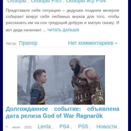
Обзоры
Обзоры PS5
Обзоры игр PS4
,
,
Представьте себе ситуацию – дедушка поздним вечером
собирает вокруг себя любимых внуков для того, чтобы
рассказать им на сон грядущий добрую и милую сказку. И
... читать дальше
вот деда начинает
Прапор
Нет комментариев »
Автор:
Долгожданное событие: объявлена
дата релиза God of War Ragnarök
Lenta
PS4
PS5
Новости
7 июля 2022
,
,
,
,