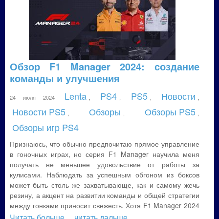
Обзор F1 Manager 2024: создание
команды и улучшения
Lenta
PS4
PS5
Новости
24 июля 2024
,
,
,
,
Новости PS5
Обзоры
Обзоры PS5
,
,
,
Обзоры игр PS4
Признаюсь, что обычно предпочитаю прямое управление
в гоночных играх, но серия F1 Manager научила меня
получать не меньшее удовольствие от работы за
кулисами. Наблюдать за успешным обгоном из боксов
может быть столь же захватывающе, как и самому жечь
резину, а акцент на развитии команды и общей стратегии
между гонками приносит свежесть. Хотя F1 Manager 2024
Читать больше
... читать дальше