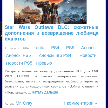
Star Wars Outlaws DLC: сюжетные
дополнения и возвращение любимца
фанатов
Lenta
PS4
PS5
Анонсы
7 августа 2024
,
,
,
,
Анонсы PS5
Анонсы игр PS4
Новости
,
,
,
Новости PS5
Превью
,
Раскрыты планы по выпуску дополнения DLC для Star
Wars Outlaws, и самым интересным моментом,
безусловно, является возвращение любимого героя из
знаменитых анимационных сериалов «Войны клонов» и
... читать дальше
«Повстанцы».
Mr. Gray
1 комментарий »
Автор: