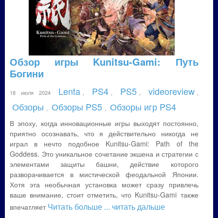
Обзор игры Kunitsu-Gami: Путь
Богини
Lenta
PS4
PS5
videoreview
18 июля 2024
,
,
,
,
Обзоры
Обзоры PS5
Обзоры игр PS4
,
,
В эпоху, когда инновационные игры выходят постоянно,
приятно осознавать, что я действительно никогда не
играл в нечто подобное Kunitsu-Gami: Path of the
Goddess. Это уникальное сочетание экшена и стратегии с
элементами защиты башни, действие которого
разворачивается в мистической феодальной Японии.
Хотя эта необычная установка может сразу привлечь
ваше внимание, стоит отметить, что Kunitsu-Gami также
Читать больше
... читать дальше
впечатляет