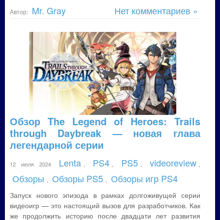
Mr. Gray
Нет комментариев »
Автор:
Обзор The Legend of Heroes: Trails
through Daybreak — новая глава
легендарной серии
Lenta
PS4
PS5
videoreview
12 июля 2024
,
,
,
,
Обзоры
Обзоры PS5
Обзоры игр PS4
,
,
Запуск нового эпизода в рамках долгоживущей серии
видеоигр — это настоящий вызов для разработчиков. Как
же продолжить историю после двадцати лет развития