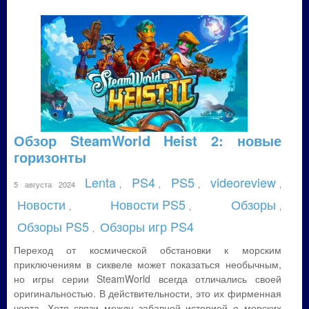
Обзор SteamWorld Heist 2: новые
горизонты
Lenta
PS4
PS5
videoreview
5 августа 2024
,
,
,
,
Новости
Новости PS5
Обзоры
,
,
,
Обзоры PS5
Обзоры игр PS4
,
Переход от космической обстановки к морским
приключениям в сиквеле может показаться необычным,
но игры серии SteamWorld всегда отличались своей
оригинальностью. В действительности, это их фирменная
черта. Хотя связи между забавной историей о морских