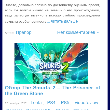
Знаете, довольно сложно по достоинству оценить проект,
если ты толком ничего не знаешь о его происхождении,
ведь зачастую именно в истоках любого произведения
... читать дальше
сокрыта особая ценность
Прапор
Нет комментариев »
Автор:
Обзор The Smurfs 2 – The Prisoner of
the Green Stone
Lenta
PS4
PS5
videoreview
17 ноября 2023
,
,
,
,