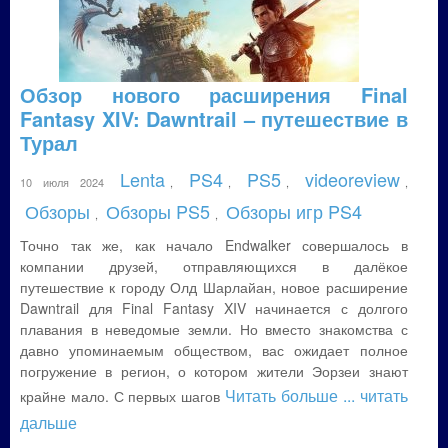
Обзор нового расширения Final
Fantasy XIV: Dawntrail – путешествие в
Турал
Lenta
PS4
PS5
videoreview
10 июля 2024
,
,
,
,
Обзоры
Обзоры PS5
Обзоры игр PS4
,
,
Точно так же, как начало Endwalker совершалось в
компании друзей, отправляющихся в далёкое
путешествие к городу Олд Шарлайан, новое расширение
Dawntrail для Final Fantasy XIV начинается с долгого
плавания в неведомые земли. Но вместо знакомства с
давно упоминаемым обществом, вас ожидает полное
погружение в регион, о котором жители Эорзеи знают
Читать больше
... читать
крайне мало. С первых шагов
дальше