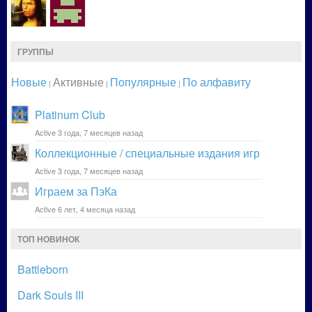
ГРУППЫ
Новые
Активные
Популярные
По алфавиту
|
|
|
Platinum Club
Active 3 года, 7 месяцев назад
Коллекционные / специальные издания игр
Active 3 года, 7 месяцев назад
Играем за ПэКа
Active 6 лет, 4 месяца назад
ТОП НОВИНОК
Battleborn
Dark Souls III