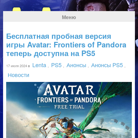
Меню
Бесплатная пробная версия
игры Avatar: Frontiers of Pandora
теперь доступна на PS5
Lenta
PS5
Анонсы
Анонсы PS5
17 июля 2024
в
,
,
,
,
Новости