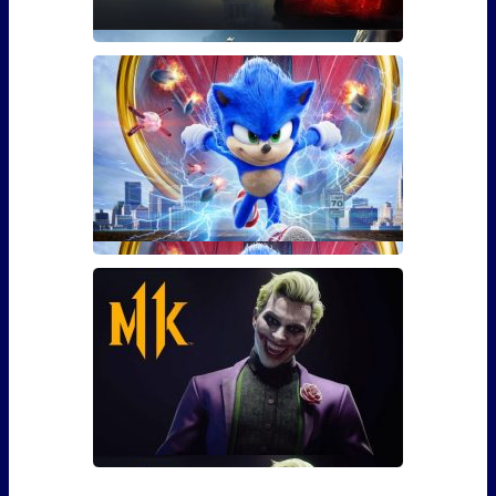
Гайд: Как использовать бустер
30 уровня для The Division 2
Фанаты The Division 2 наверняка уже в курсе, что 3
марта игра �
Сколько сцен после титров у
Соника?
Сейчас практически каждый фильм – это повод
задерж�
Гайд: Как выполнить все