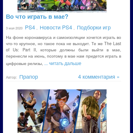
Во что играть в мае?
PS4
Новости PS4
Подборки игр
3 мая 2020
,
,
На фоне коронавируса и самоизоляции хочется играть во
что-то крупное, но такое пока не выходит. Те же The Last
of Us: Part II, которые должны были выйти в мае,
перенесли на июнь, поэтому в мае нам придется играть в
... читать дальше
цифровые релизы,
Прапор
4 комментария »
Автор: