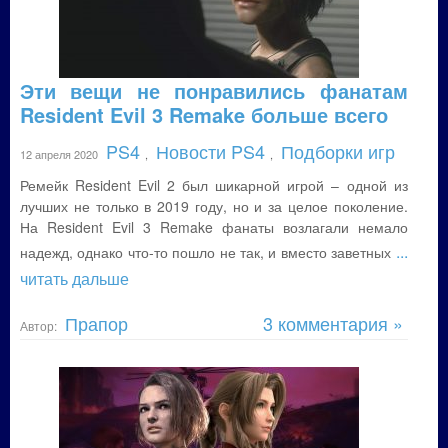
Эти вещи не понравились фанатам
Resident Evil 3 Remake больше всего
PS4
Новости PS4
Подборки игр
12 апреля 2020
,
,
Ремейк Resident Evil 2 был шикарной игрой – одной из
лучших не только в 2019 году, но и за целое поколение.
На Resident Evil 3 Remake фанаты возлагали немало
...
надежд, однако что-то пошло не так, и вместо заветных
читать дальше
Прапор
3 комментария »
Автор: