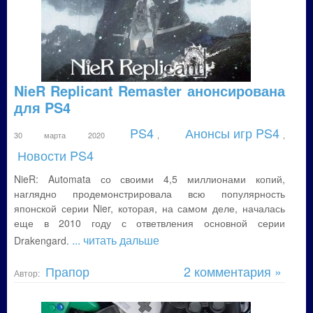
NieR Replicant Remaster анонсирована
для PS4
PS4
Анонсы игр PS4
30 марта 2020
,
,
Новости PS4
NieR: Automata со своими 4,5 миллионами копий,
наглядно продемонстрировала всю популярность
японской серии Nier, которая, на самом деле, началась
еще в 2010 году с ответвления основной серии
... читать дальше
Drakengard.
Прапор
2 комментария »
Автор: