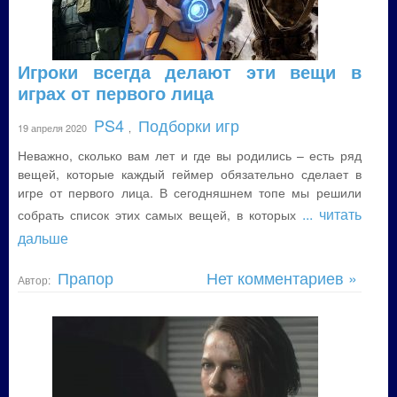
Игроки всегда делают эти вещи в
играх от первого лица
PS4
Подборки игр
19 апреля 2020
,
Неважно, сколько вам лет и где вы родились – есть ряд
вещей, которые каждый геймер обязательно сделает в
игре от первого лица. В сегодняшнем топе мы решили
... читать
собрать список этих самых вещей, в которых
дальше
Прапор
Нет комментариев »
Автор: