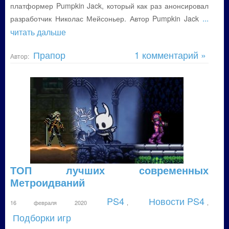
платформер Pumpkin Jack, который как раз анонсировал
...
разработчик Николас Мейсоньер. Автор Pumpkin Jack
читать дальше
Прапор
1 комментарий »
Автор:
ТОП лучших современных
Метроидваний
PS4
Новости PS4
16 февраля 2020
,
,
Подборки игр