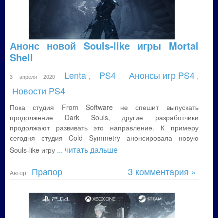
Анонс новой Souls-like игры Mortal
Shell
Lenta
PS4
Анонсы игр PS4
3 апреля 2020
,
,
,
Новости PS4
Пока студия From Software не спешит выпускать
продолжение Dark Souls, другие разработчики
продолжают развивать это направление. К примеру
сегодня студия Cold Symmetry анонсировала новую
... читать дальше
Souls-like игру
Прапор
3 комментария »
Автор: