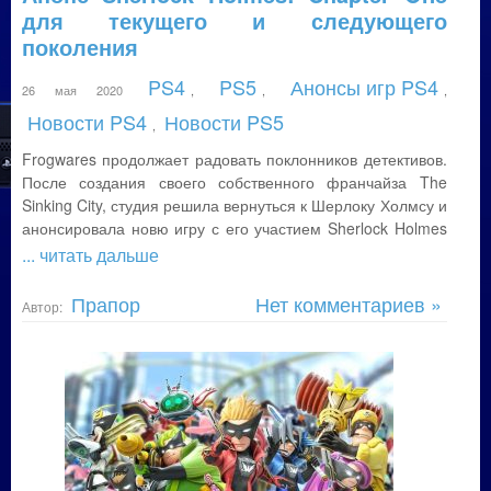
для текущего и следующего
поколения
PS4
PS5
Анонсы игр PS4
26 мая 2020
,
,
,
Новости PS4
Новости PS5
,
Frogwares продолжает радовать поклонников детективов.
После создания своего собственного франчайза The
Sinking City, студия решила вернуться к Шерлоку Холмсу и
анонсировала новю игру с его участием Sherlock Holmes
... читать дальше
Прапор
Нет комментариев »
Автор: