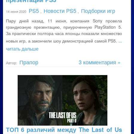
PS5
Новости PS5
Подборки игр
14 июня 2020
,
,
Пару дней назад, 11 июня, компания Sony провела
грандиозную презентацию, приуроченную PlayStation 5.
За практически полтора часа японцы показали множество
...
новых игр, а закончили шоу демонстрацией самой PS5.
читать дальше
Прапор
3 комментария »
Автор:
ТОП 6 различий между The Last of Us