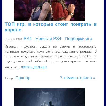
ТОП игр, в которые стоит поиграть в
апреле
PS4
Новости PS4
Подборки игр
5 апреля 2020
,
,
Игровая индустрия вышла из спячки и постепенно
начинает получать крупные и долгожданные релизы. В
апреле есть две игры, мимо которых не сможет пройти ни
один уважающий себя геймер, но даже при этом в этом
... читать дальше
месяце
Прапор
7 комментариев »
Автор: