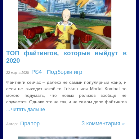
ТОП файтингов, которые выйдут в
2020
PS4
Подборки игр
22 марта 2020
,
Файтинги сейчас – далеко не самый популярный жанр, и
если не выходит какой-то Tekken или Mortal Kombat то
можно подумать, что новых релизов вообще не
случается. Однако это не так, и на самом деле файтингов
... читать дальше
Прапор
3 комментария »
Автор: