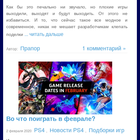
Как бы это печально ни звучало, но плохие игры
выходили, выходят и будут выходить. От этого не
избавиться. И то, что сейчас такое все модное и
современное, никак не мешает разработчикам клепать
... читать дальше
поделки
Прапор
1 комментарий »
Автор:
Во что поиграть в феврале?
PS4
Новости PS4
Подборки игр
2 февраля 2020
,
,