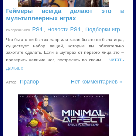
Геймеры всегда делают это в
мультиплеерных играх
PS4
Новости PS4
Подборки игр
26 апреля 2020
,
,
Что бы это ни был за жанр или какая бы это ни была игра,
существует набор вещей, которые вы обязательно
захотите сделать. Если в шутерах от первого лица это –
... читать
проверить наличие ног, пострелять по своим
дальше
Прапор
Нет комментариев »
Автор: