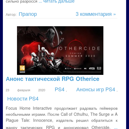
... читать дальше
сильно разросся
Прапор
3 комментария »
Автор:
Анонс тактической RPG Otherice
PS4
Анонсы игр PS4
23 февраля 2020
,
,
Новости PS4
Focus Home Interactive продолжает радовать геймеров
необычными играми. После Call of Cthulhu, The Surge и A
Plague Tale: Innocence, издатель решил обратиться к
...
жанру тактических RPG и анонсировал Othercide.