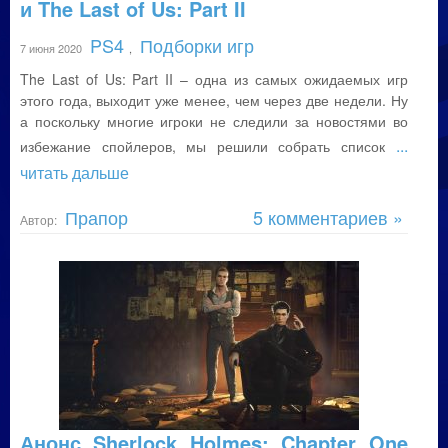
и The Last of Us: Part II
PS4
Подборки игр
7 июня 2020
,
The Last of Us: Part II – одна из самых ожидаемых игр
этого года, выходит уже менее, чем через две недели. Ну
а поскольку многие игроки не следили за новостями во
...
избежание спойлеров, мы решили собрать список
читать дальше
Прапор
5 комментариев »
Автор:
Анонс Sherlock Holmes: Chapter One