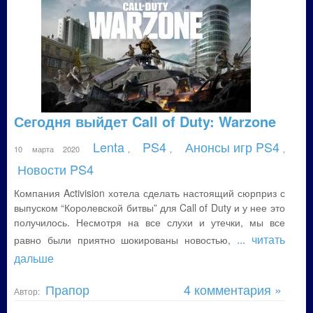
Сегодня выйдет Call of Duty: Warzone
Lenta
PS4
Анонсы игр PS4
10 марта 2020
,
,
,
Новости PS4
Компания Activision хотела сделать настоящий сюрприз с
выпуском “Королевской битвы” для Call of Duty и у нее это
получилось. Несмотря на все слухи и утечки, мы все
... читать
равно были приятно шокированы новостью,
дальше
Прапор
4 комментария »
Автор: