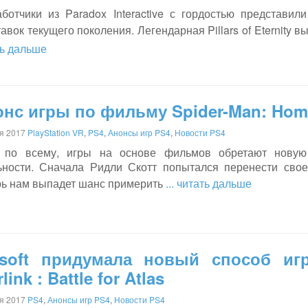
аботчики из Paradox Interactive с гордостью представи
авок текущего поколения. Легендарная Pillars of Eternity в
ть дальше
нс игры по фильму Spider-Man: Hom
я 2017
PlayStation VR
,
PS4
,
Анонсы игр PS4
,
Новости PS4
 по всему, игры на основе фильмов обретают новую
ьности. Сначала Ридли Скотт попытался перенести свое
рь нам выпадет шанс примерить
... читать дальше
isoft придумала новый способ и
rlink : Battle for Atlas
я 2017
PS4
,
Анонсы игр PS4
,
Новости PS4