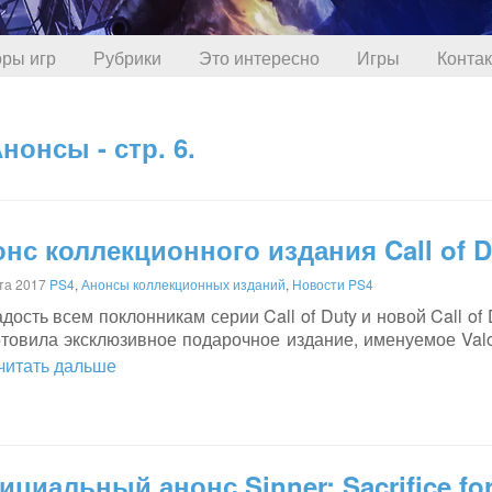
ры игр
Рубрики
Это интересно
Игры
Конта
нонсы - стр. 6.
нс коллекционного издания Call of D
ста 2017
PS4
,
Анонсы коллекционных изданий
,
Новости PS4
дость всем поклонникам серии Call of Duty и новой Call of 
товила эксклюзивное подарочное издание, именуемое Valor
. читать дальше
циальный анонс Sinner: Sacrifice fo