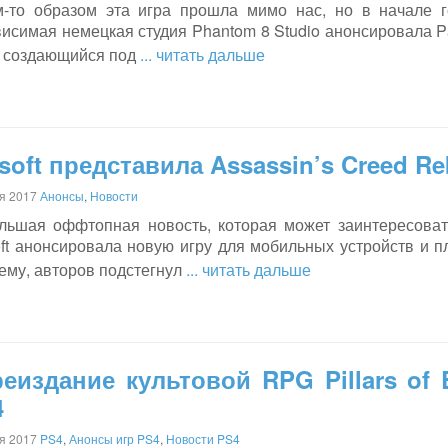
м-то образом эта игра прошла мимо нас, но в начале 
исимая немецкая студия Phantom 8 Studio анонсировала Pa
, создающийся под
... читать дальше
soft представила Assassin’s Creed Re
я 2017
Анонсы
,
Новости
льшая оффтопная новость, которая может заинтересоват
ft анонсировала новую игру для мобильных устройств и пл
ему, авторов подстегнул
... читать дальше
еиздание культовой RPG Pillars of 
4
я 2017
PS4
,
Анонсы игр PS4
,
Новости PS4