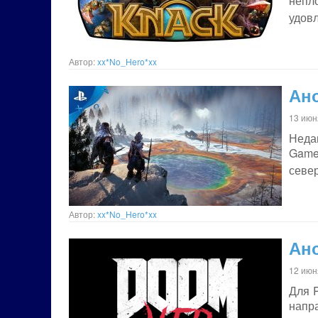
непл
удов
Автор:
xx*No_Hero*xx
Ано
13 июн
Неда
Games
севе
Автор:
xx*No_Hero*xx
Ан
12 июн
Для 
напр