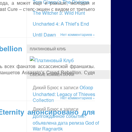
Tom Clancy’s The Division
года, а может еще и раньше, молодая и
st Cure – стелс-экшен с видом от третьего
The Witcher 3: Wild Hunt
Uncharted 4: A Thief’s End
Until Dawn
Нет комментариев »
bellion
ПЛАТИНОВЫЙ КЛУБ
ь всех фанатов ассассинской франшизы.
аншетов Assassin’s Creed Rebellion. Судя
СВЕЖИЕ КОММЕНТАРИИ
Дикий Брюс
к записи
Обзор
Uncharted: Legacy of Thieves
Нет комментариев »
Collection
Дикий Брюс
к записи
Eternity анонсировано для
Долгожданное событие:
объявлена дата релиза God of
War Ragnarök