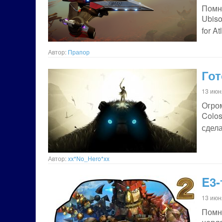
Помни
Ubiso
for A
Автор:
Прапор
Гот
13 июн
Огро
Colos
сдел
Автор:
xx*No_Hero*xx
E3-
13 июн
Помн