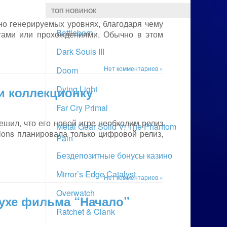
ТОП НОВИНОК
но генерируемых уровнях, благодаря чему
Battleborn
тами или прохождениями. Обычно в этом
Dark Souls III
Нет комментариев »
Doom
Dying Light
и коллекционку
Far Cry Primal
шил, что его новой игре необходим релиз
Metal Gear Solid V: The Phantom
ions планировала только цифровой релиз,
Pain
Бездепозитные бонусы казино
Mirror’s Edge Catalyst
Нет комментариев »
Overwatch
духе фильма “Начало”
Ratchet & Clank