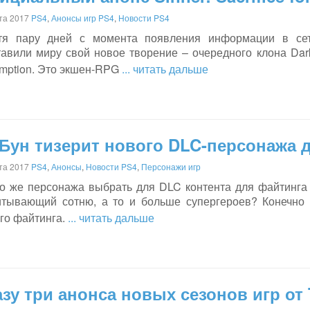
ста 2017
PS4
,
Анонсы игр PS4
,
Новости PS4
тя пару дней с момента появления информации в сет
авили миру свой новое творение – очередного клона Dark 
mption. Это экшен-RPG
... читать дальше
Бун тизерит нового DLC-персонажа дл
ста 2017
PS4
,
Анонсы
,
Новости PS4
,
Персонажи игр
го же персонажа выбрать для DLC контента для файтинга
итывающий сотню, а то и больше супергероев? Конечно 
го файтинга.
... читать дальше
зу три анонса новых сезонов игр от 