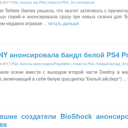
я 2017
PS4
,
Анонсы игр PS4
,
Новости PS4
,
Это интересно
я Telltale Games решила, что хватит затягивать с презен
вых серий и анонсировала сразу три новых сезона для “Бэ
ем недавно игровая
... читать дальше
Y анонсировала бандл белой PS4 Pro
я 2017
PS4
,
Анонсы аксессуаров Playstation
,
Новости PS4
,
Первый взгляд
,
Это
чале осени вместе с выходом второй части Destiny в ма
, включающий в себя белую (расцветка “Белый айсберг”)
..
вшие создатели BioShock анонсиро
ss