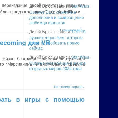
ли переиздание своей культовой игры для
Дикий Брюс
к записи
Star Wars
ыйдет с подзаголовком Complete Edition и
...
Outlaws DLC: сюжетные
дополнения и возвращение
любимца фанатов
1 комментарий »
Дикий Брюс
к записи
ТОП 10
лучших roguelikes, которые
ecoming для VR
стоит попробовать прямо
сейчас
Дикий Брюс
к записи
Star Wars
 жизнь благодаря шлемам виртуальной
Outlaws: революция в жанре
го “Марсианина” в виртуальную среду, а
открытых миров 2024 года
Нет комментариев »
грать в игры с помощью