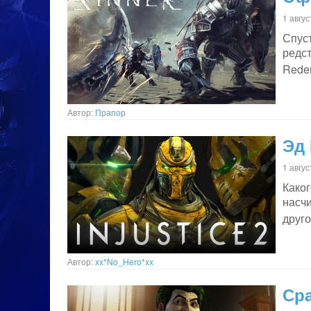
1 авгу
Спус
редст
Rede
Автор:
Прапор
Эд 
1 авгу
Како
насч
друго
Автор:
xx*No_Hero*xx
Сра