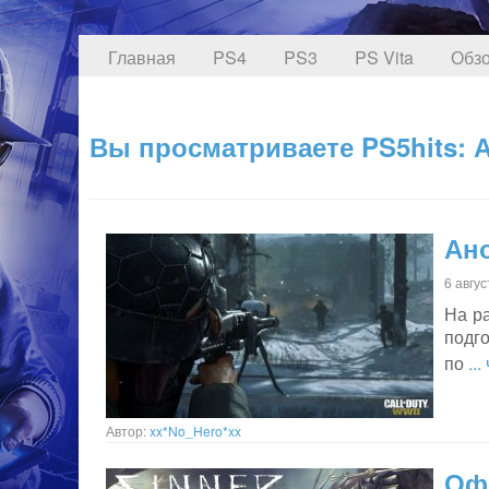
Главная
PS4
PS3
PS Vita
Обзо
Вы просматриваете PS5hits: А
Ано
6 авгу
На ра
подго
по
..
Автор:
xx*No_Hero*xx
Офи