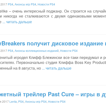
 2017
PS4
,
Анонсы игр PS4
,
Новости PS4
elike – очень интересный поджанр. Он строится на случай
ки никогда не сталкиваются с двумя одинаковыми момен
е
... читать дальше
Breakers получит дисковое издание 
 2017
PS4
,
Анонсы коллекционных изданий
,
Новости PS4
енитый игродел Клифф Блежински все-таки передумал и ре
осителях. Первоначально студия Клиффа Boss Key Product
енный на 8 августа, но
... читать дальше
етный трейлер Past Cure – игры в 
я 2017
Lenta
,
PS4
,
Анонсы игр PS4
,
Новости PS4