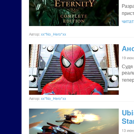
Разр
прист
чита
Автор:
xx*No_Hero*xx
Ано
19 июн
Судя
реал
тепе
Автор:
xx*No_Hero*xx
Ub
Sta
13 июн