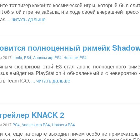
те тот тизер какой-то космической игры, который был слит
ft об этой игре не забыла, и в ходе своей вчерашней пресс-
tlas
... читать дальше
овится полноценный римейк Shadow 
я 2017
Lenta
,
PS4
,
Анонсы игр PS4
,
Новости PS4
мным сюрпризом этой E3 стал анонс полноценного римей
sus выйдет на PlayStation 4 обновленный и с невероятно
ать Team ICO.
... читать дальше
трейлер KNACK 2
я 2017
PS4
,
Анонсы игр PS4
,
Новости PS4
ится, еще на старте выходил ничем особо не примечател