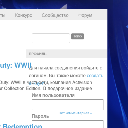
кты
Конкурс
Сообщество
Форум
ПРОФИЛЬ
uty: WWII
Для начала соединения войдите с
логином. Вы также можете
создать
Duty: WWII в частности, компания Activision
аккаунт
.
 Collection Edition. В подарочное издание
Имя пользователя
Нет комментариев »
Пароль
r Redemption