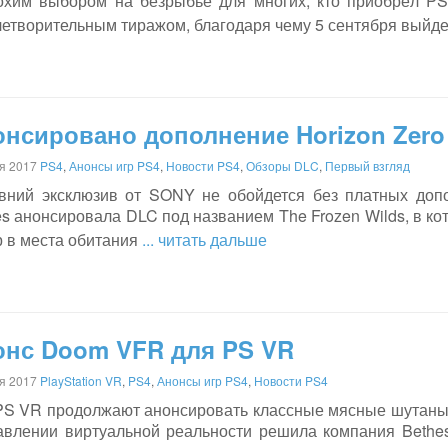
охим выбором на безрыбье для многих, кто приобрёл PS4
летворительным тиражом, благодаря чему 5 сентября выйде
нсировано дополнение Horizon Zero 
я 2017
PS4
,
Анонсы игр PS4
,
Новости PS4
,
Обзоры DLC
,
Первый взгляд
вний эксклюзив от SONY не обойдется без платных допол
 анонсировала DLC под названием The Frozen Wilds, в ко
р в места обитания
... читать дальше
онс Doom VFR для PS VR
я 2017
PlayStation VR
,
PS4
,
Анонсы игр PS4
,
Новости PS4
PS VR продолжают анонсировать классные мясные шутаны. 
авлении виртуальной реальности решила компания Bethe