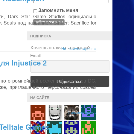
Запомнить меня
и, Dark Star Game Studios официально
Souls под названием Sinner: Sacrifice for
ПОДПИСКА
Хочешь получать новости?
Нет комментариев »
Email
я Injustice 2
 по огромнейшей вселенной комиксов DC,
же, приглашенного персонажа из совсем
НА САЙТЕ
2 комментария »
Telltale Games