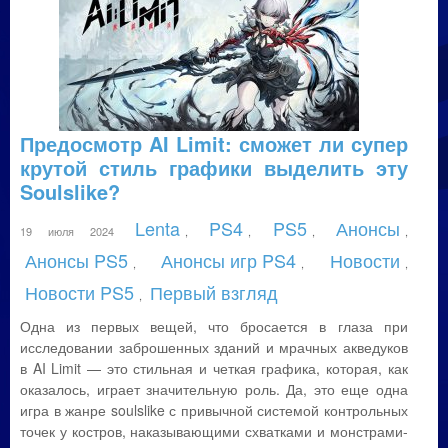
Предосмотр AI Limit: сможет ли супер
крутой стиль графики выделить эту
Soulslike?
Lenta
PS4
PS5
Анонсы
19 июля 2024
,
,
,
,
Анонсы PS5
Анонсы игр PS4
Новости
,
,
,
Новости PS5
Первый взгляд
,
Одна из первых вещей, что бросается в глаза при
исследовании заброшенных зданий и мрачных акведуков
в AI Limit — это стильная и четкая графика, которая, как
оказалось, играет значительную роль. Да, это еще одна
игра в жанре soulslike с привычной системой контрольных
точек у костров, наказывающими схватками и монстрами-