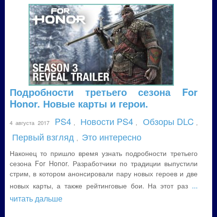
Подробности третьего сезона For
Honor. Новые карты и герои.
PS4
Новости PS4
Обзоры DLC
4 августа 2017
,
,
,
Первый взгляд
Это интересно
,
Наконец то пришло время узнать подробности третьего
сезона For Honor. Разработчики по традиции выпустили
стрим, в котором анонсировали пару новых героев и две
...
новых карты, а также рейтинговые бои. На этот раз
читать дальше