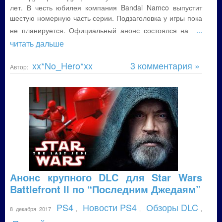
лет. В честь юбилея компания Bandai Namco выпустит
шестую номерную часть серии. Подзаголовка у игры пока
...
не планируется. Официальный анонс состоялся на
читать дальше
xx*No_Hero*xx
3 комментария »
Автор:
Анонс крупного DLC для Star Wars
Battlefront II по “Последним Джедаям”
PS4
Новости PS4
Обзоры DLC
8 декабря 2017
,
,
,