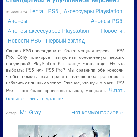
Lenta
PS5
Аксессуары Playstation
31 июля 2024
,
,
,
Анонсы
Анонсы PS5
,
,
Анонсы аксессуаров Playstation
Новости
,
,
Новости PS5
Первый взгляд
,
Скоро к PS5 присоединится более мощная версия — PS5
Pro. Sony планирует выпустить обновленную версию
популярной PlayStation 5 в конце этого года. Но что
выбрать: PS5 или PS5 Pro? Мы сравнили обе консоли,
чтобы помочь вам принять взвешенное решение и
избавить от лишних хлопот. Главное, что нужно знать: PS5
Читать
Pro — это более производительная, мощная и
больше
... читать дальше
Mr. Gray
Нет комментариев »
Автор: