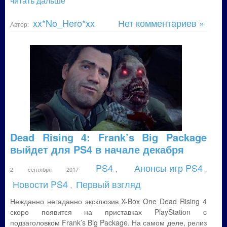
читать дальше
xx*No_Hero*xx
Нет комментариев »
Автор:
Dead Rising 4: Frank’s Big Package
выйдет для PS4 в начале декабря
PS4
Анонсы игр PS4
2 сентября 2017
,
,
Новости PS4
Первый взгляд
,
Нежданно негаданно эксклюзив X-Box One Dead Rising 4
скоро появится на приставках PlayStation c
подзаголовком Frank’s Big Package. На самом деле, релиз