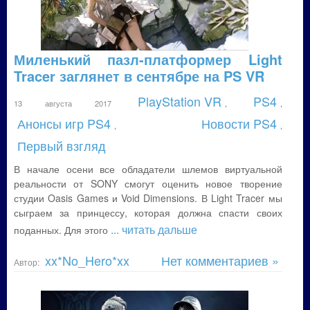
Миленький пазл-платформер Light
Tracer заглянет в сентябре на PS VR
PlayStation VR
PS4
13 августа 2017
,
,
Анонсы игр PS4
Новости PS4
,
,
Первый взгляд
В начале осени все обладатели шлемов виртуальной
реальности от SONY смогут оценить новое творение
студии Oasis Games и Void Dimensions. В Light Tracer мы
сыграем за принцессу, которая должна спасти своих
... читать дальше
поданных. Для этого
xx*No_Hero*xx
Нет комментариев »
Автор: