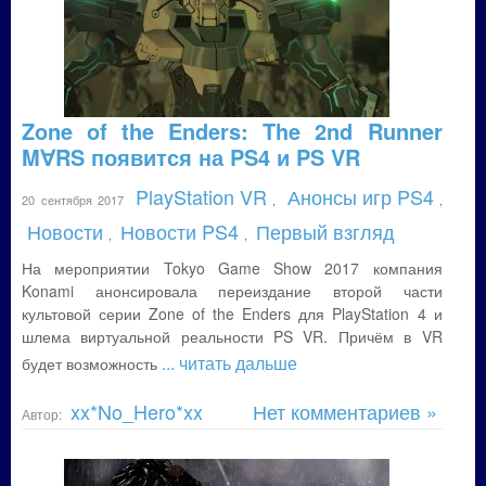
Zone of the Enders: The 2nd Runner
M∀RS появится на PS4 и PS VR
PlayStation VR
Анонсы игр PS4
20 сентября 2017
,
,
Новости
Новости PS4
Первый взгляд
,
,
На мероприятии Tokyo Game Show 2017 компания
Konami анонсировала переиздание второй части
культовой серии Zone of the Enders для PlayStation 4 и
шлема виртуальной реальности PS VR. Причём в VR
... читать дальше
будет возможность
xx*No_Hero*xx
Нет комментариев »
Автор: