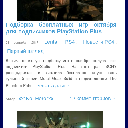
Подборка бесплатных игр октября
для подписчиков PlayStation Plus
Lenta
PS4
Новости PS4
28 сентября 2017
,
,
,
Первый взгляд
Весьма неплохую подборку игр в октябре получат все
подписчики PlayStation Plus. На этот раз SONY
расщедрилась и выкатила бесплатно пятую часть
культовой серии Metal Gear Solid с подзаголовком The
... читать дальше
Phantom Pain.
xx*No_Hero*xx
12 комментариев »
Автор: