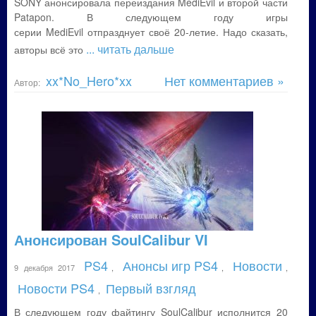
SONY анонсировала переиздания MediEvil и второй части
Patapon. В следующем году игры
серии MediEvil отпразднует своё 20-летие. Надо сказать,
... читать дальше
авторы всё это
xx*No_Hero*xx
Нет комментариев »
Автор:
Анонсирован SoulCalibur VI
PS4
Анонсы игр PS4
Новости
9 декабря 2017
,
,
,
Новости PS4
Первый взгляд
,
В следующем году файтингу SoulCalibur исполнится 20