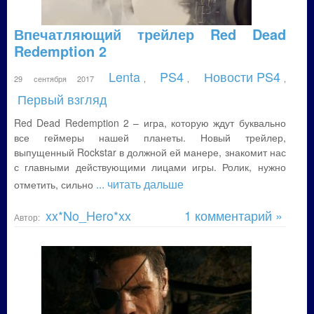
Впечатляющий трейлер Red Dead
Redemption 2
Lenta
PS4
Новости PS4
29 сентября 2017
,
,
,
Первый взгляд
Red Dead Redemption 2 – игра, которую ждут буквально
все геймеры нашей планеты. Новый трейлер,
выпущенный Rockstar в должной ей манере, знакомит нас
с главными действующими лицами игры. Ролик, нужно
... читать дальше
отметить, сильно
xx*No_Hero*xx
1 комментарий »
Автор: