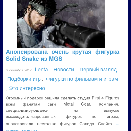
Анонсирована очень крутая фигурка
Solid Snake из MGS
Lenta
Новости
Первый взгляд
3 сентября 2017
,
,
,
Подборки игр
Фигурки по фильмам и играм
,
Это интересно
,
Огромный подарок решила сделать студия First 4 Figures
всем фанатам саги Metal Gear. Компания,
специализирующаяся на выпуске
высокодетализированных фигурок по играм,
...
анонсировала несколько фигурок Солида Снейка