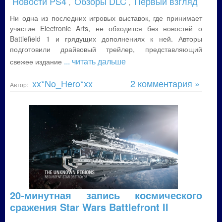
Новости PS4
Обзоры DLC
Первый взгляд
,
,
Ни одна из последних игровых выставок, где принимает
участие Electronic Arts, не обходится без новостей о
Battlefield 1 и грядущих дополнениях к ней. Авторы
подготовили драйвовый трейлер, представляющий
... читать дальше
свежее издание
xx*No_Hero*xx
2 комментария »
Автор:
20-минутная запись космического
сражения Star Wars Battlefront II