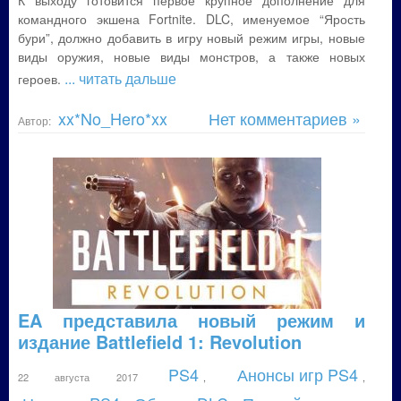
К выходу готовится первое крупное дополнение для
командного экшена Fortnite. DLC, именуемое “Ярость
бури”, должно добавить в игру новый режим игры, новые
виды оружия, новые виды монстров, а также новых
... читать дальше
героев.
xx*No_Hero*xx
Нет комментариев »
Автор:
EA представила новый режим и
издание Battlefield 1: Revolution
PS4
Анонсы игр PS4
22 августа 2017
,
,