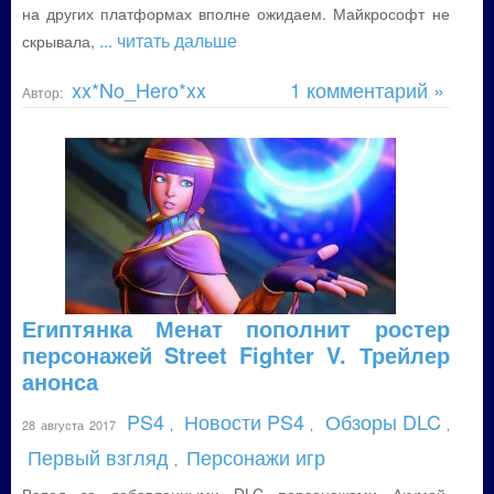
на других платформах вполне ожидаем. Майкрософт не
... читать дальше
скрывала,
xx*No_Hero*xx
1 комментарий »
Автор:
Египтянка Менат пополнит ростер
персонажей Street Fighter V. Трейлер
анонса
PS4
Новости PS4
Обзоры DLC
28 августа 2017
,
,
,
Первый взгляд
Персонажи игр
,