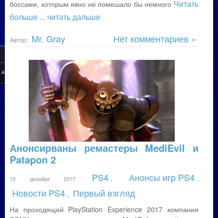
Читать
боссами, которым явно не помешало бы немного
больше
... читать дальше
Mr. Gray
Нет комментариев »
Автор:
Анонсирваны ремастеры MediEvil и
Patapon 2
PS4
Анонсы игр PS4
10 декабря 2017
,
,
Новости PS4
Первый взгляд
,
На проходящей PlayStation Experience 2017 компания