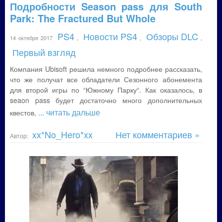
Подробности Season pass для South
Park: The Fractured But Whole
PS4
Новости PS4
Обзоры DLC
14 октября 2017
,
,
,
Первый взгляд
Компания Ubisoft решила немного подробнее рассказать,
что же получат все обладатели Сезонного абонемента
для второй игры по “Южному Парку“. Как оказалось, в
seaon pass будет достаточно много дополнительных
... читать дальше
квестов,
xx*No_Hero*xx
Нет комментариев »
Автор: