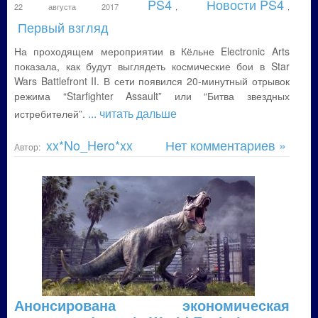
PS4
Новости PS4
22 августа 2017
,
,
Первый взгляд
На проходящем мероприятии в Кёльне Electronic Arts
показала, как будут выглядеть космические бои в Star
Wars Battlefront II. В сети появился 20-минутный отрывок
режима “Starfighter Assault” или “Битва звездных
... читать дальше
истребителей”.
xx*No_Hero*xx
Нет комментариев »
Автор:
Анонсирована экономическая