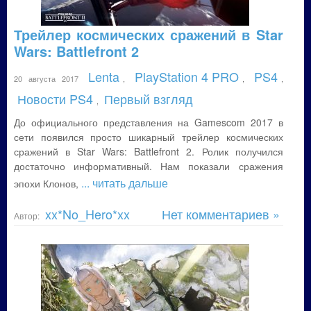
Трейлер космических сражений в Star
Wars: Battlefront 2
Lenta
PlayStation 4 PRO
PS4
20 августа 2017
,
,
,
Новости PS4
Первый взгляд
,
До официального представления на Gamescom 2017 в
сети появился просто шикарный трейлер космических
сражений в Star Wars: Battlefront 2. Ролик получился
достаточно информативный. Нам показали сражения
... читать дальше
эпохи Клонов,
xx*No_Hero*xx
Нет комментариев »
Автор: