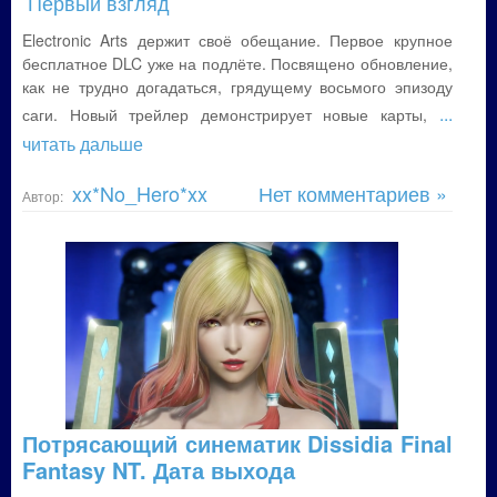
Первый взгляд
Electronic Arts держит своё обещание. Первое крупное
бесплатное DLC уже на подлёте. Посвящено обновление,
как не трудно догадаться, грядущему восьмого эпизоду
...
саги. Новый трейлер демонстрирует новые карты,
читать дальше
xx*No_Hero*xx
Нет комментариев »
Автор:
Потрясающий синематик Dissidia Final
Fantasy NT. Дата выхода