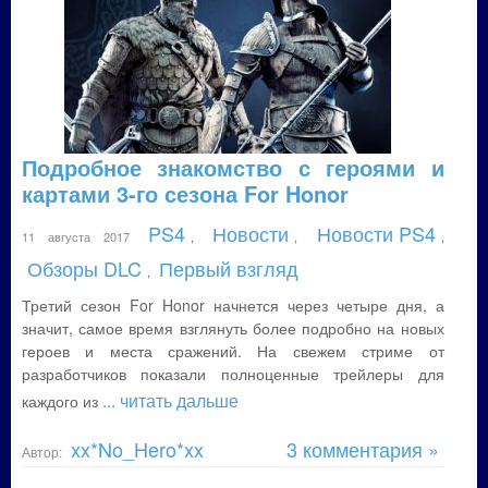
Подробное знакомство с героями и
картами 3-го сезона For Honor
PS4
Новости
Новости PS4
11 августа 2017
,
,
,
Обзоры DLC
Первый взгляд
,
Третий сезон For Honor начнется через четыре дня, а
значит, самое время взглянуть более подробно на новых
героев и места сражений. На свежем стриме от
разработчиков показали полноценные трейлеры для
... читать дальше
каждого из
xx*No_Hero*xx
3 комментария »
Автор: