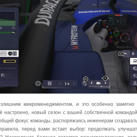
излишним микроменеджментом, и это особенно заметно 
сё настроено, новый сезон с вашей собственной командо
общий фокус команды, распоряжаясь инженерам создавать
правила, перед вами встает выбор: продолжать улучшат
? Нахождение баланса остается вознаграждающим, если 