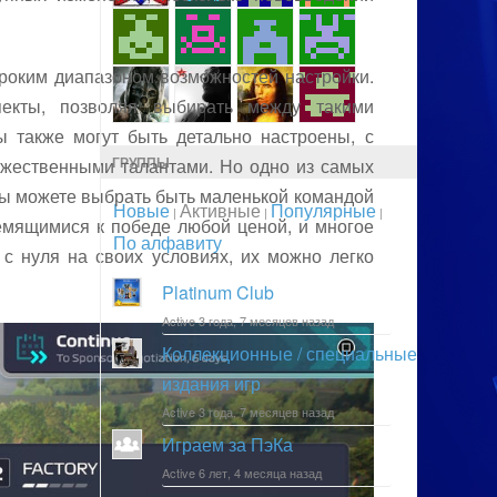
роким диапазоном возможностей настройки.
пекты, позволяя выбирать между такими
ы также могут быть детально настроены, с
ГРУППЫ
дожественными талантами. Но одно из самых
ы можете выбрать быть маленькой командой
Новые
Активные
Популярные
|
|
|
емящимися к победе любой ценой, и многое
По алфавиту
с нуля на своих условиях, их можно легко
Platinum Club
Active 3 года, 7 месяцев назад
Коллекционные / специальные
издания игр
Active 3 года, 7 месяцев назад
Играем за ПэКа
Active 6 лет, 4 месяца назад