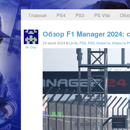
Главная
PS4
PS3
PS Vita
Обзо
Обзор F1 Manager 2024:
24 июля 2024
в
Lenta
,
PS4
,
PS5
,
Новости
,
Новости P
Mr. Gray