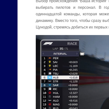
Выбор происхождения “Ваша история” в
выбирать пилотов и персонал. В го
одиннадцатой команды, которая може
динамику. Вместо того, чтобы сразу в
Цунодой, стремясь добиться их первых