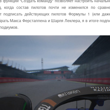
 функции “Создать команду” позволяет настроить начальн
д, когда состав пилотов почти не изменился по срав
т подписать действующих пилотов Формулы 1 (или даже
ыбрать Макса Ферстаппена и Шарля Леклера, я в итоге под
 подиумов.