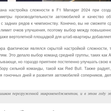
вана настройка сложности в F1 Manager 2024 при соз
метры производительности автомобилей и качество об
с задних рядов к чемпионству. Конечно, вы не сможете ср
 лимит очков улучшения, поэтому выбор между повышенно
даже вертолетной площадкой для штаб-квартиры добавляет
ра фактически являлся скрытой настройкой сложности, т
ям. Это делало выбор команд средней группы, таких как Al
тывающе, но гораздо приятнее постепенно улучшать свою к
ору сильной команды, такой как Red Bull. Также радует
ля гоночных дней и развития автомобилей соперников, де
слишком перегруженной микроменеджментом, и в этом году э