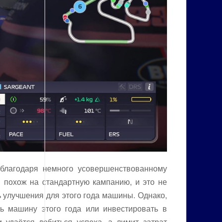
благодаря немного усовершенствованному
й похож на стандартную кампанию, и это не
 улучшения для этого года машины. Однако,
ь машину этого года или инвестировать в
удаётся добиться успеха, а лимит затрат