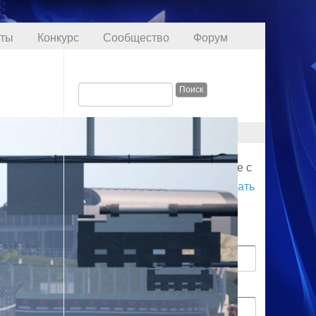
кты
Конкурс
Сообщество
Форум
ПРОФИЛЬ
Для начала соединения войдите с
логином. Вы также можете
создать
аккаунт
.
Имя пользователя
Пароль