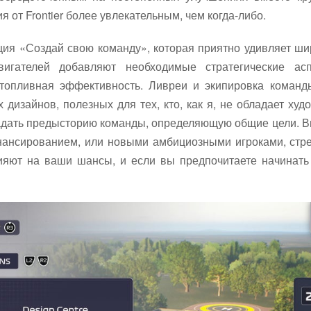
 от Frontier более увлекательным, чем когда-либо.
ция «Создай свою команду», которая приятно удивляет ши
вигателей добавляют необходимые стратегические ас
 топливная эффективность. Ливреи и экипировка команд
изайнов, полезных для тех, кто, как я, не обладает ху
дать предысторию команды, определяющую общие цели. В
инансированием, или новыми амбициозными игроками, стр
ияют на ваши шансы, и если вы предпочитаете начинать 