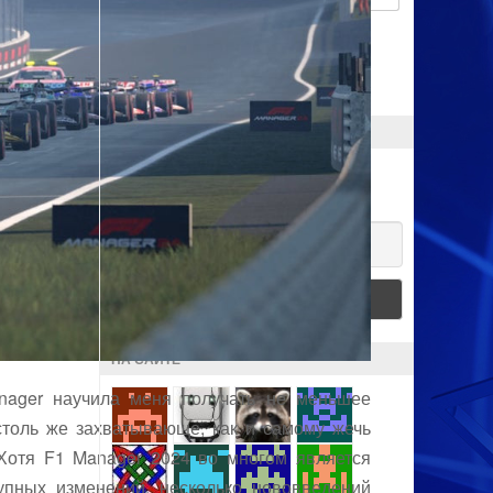
Запомнить меня
ПОДПИСКА
Хочешь получать новости?
Email
НА САЙТЕ
nager научила меня получать не меньшее
столь же захватывающе, как и самому жечь
 Хотя F1 Manager 2024 во многом является
пных изменений, несколько нововведений