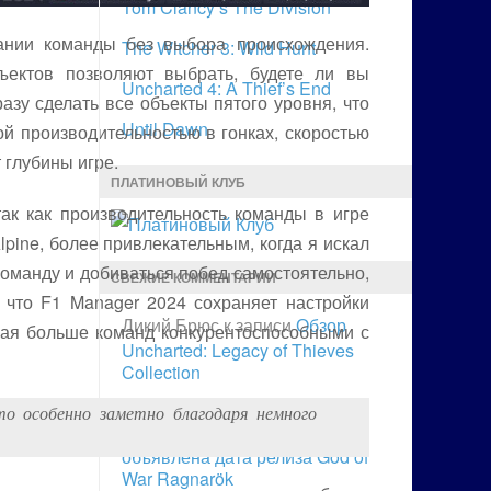
Tom Clancy’s The Division
дании команды без выбора происхождения.
The Witcher 3: Wild Hunt
ъектов позволяют выбрать, будете ли вы
Uncharted 4: A Thief’s End
азу сделать все объекты пятого уровня, что
Until Dawn
й производительностью в гонках, скоростью
 глубины игре.
ПЛАТИНОВЫЙ КЛУБ
ак как производительность команды в игре
pine, более привлекательным, когда я искал
оманду и добиваться побед самостоятельно,
СВЕЖИЕ КОММЕНТАРИИ
, что F1 Manager 2024 сохраняет настройки
Дикий Брюс
к записи
Обзор
лая больше команд конкурентоспособными с
Uncharted: Legacy of Thieves
Collection
Дикий Брюс
к записи
то особенно заметно благодаря немного
Долгожданное событие:
объявлена дата релиза God of
War Ragnarök