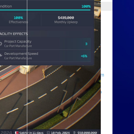
ТОП НОВИНОК
Battleborn
Dark Souls III
Doom
Dying Light
Far Cry Primal
Metal Gear Solid V: The Phantom
Pain
Бездепозитные бонусы казино
Mirror’s Edge Catalyst
Overwatch
Ratchet & Clank