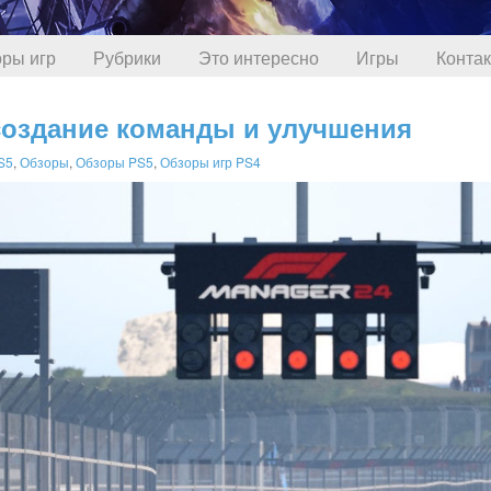
ры игр
Рубрики
Это интересно
Игры
Конта
 создание команды и улучшения
S5
,
Обзоры
,
Обзоры PS5
,
Обзоры игр PS4