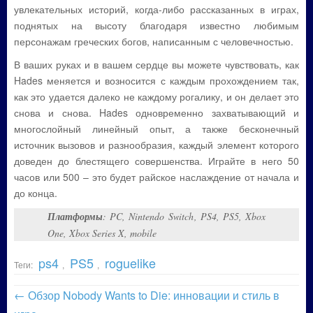
увлекательных историй, когда-либо рассказанных в играх,
поднятых на высоту благодаря известно любимым
персонажам греческих богов, написанным с человечностью.
В ваших руках и в вашем сердце вы можете чувствовать, как
Hades меняется и возносится с каждым прохождением так,
как это удается далеко не каждому рогалику, и он делает это
снова и снова. Hades одновременно захватывающий и
многослойный линейный опыт, а также бесконечный
источник вызовов и разнообразия, каждый элемент которого
доведен до блестящего совершенства. Играйте в него 50
часов или 500 – это будет райское наслаждение от начала и
до конца.
Платформы
: PC, Nintendo Switch, PS4, PS5, Xbox
One, Xbox Series X, mobile
ps4
PS5
roguelike
Теги:
,
,
←
Обзор Nobody Wants to Die: инновации и стиль в