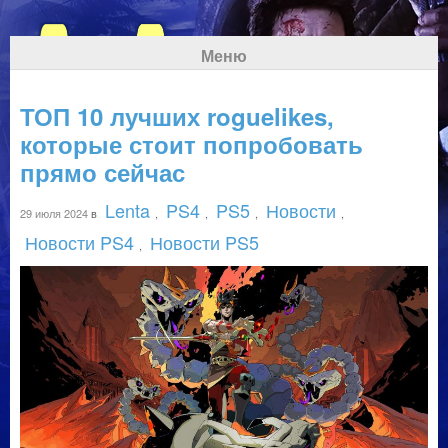
Меню
ТОП 10 лучших roguelikes,
которые стоит попробовать
прямо сейчас
Lenta
PS4
PS5
Новости
29 июля 2024
в
,
,
,
,
Новости PS4
Новости PS5
,