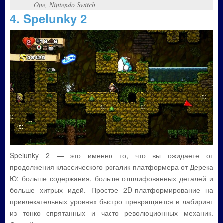
One, Nintendo Switch
4. Spelunky 2
Spelunky 2 — это именно то, что вы ожидаете от
продолжения классического рогалик-платформера от Дерека
Ю: больше содержания, больше отшлифованных деталей и
больше хитрых идей. Простое 2D-платформирование на
привлекательных уровнях быстро превращается в лабиринт
из тонко спрятанных и часто революционных механик.