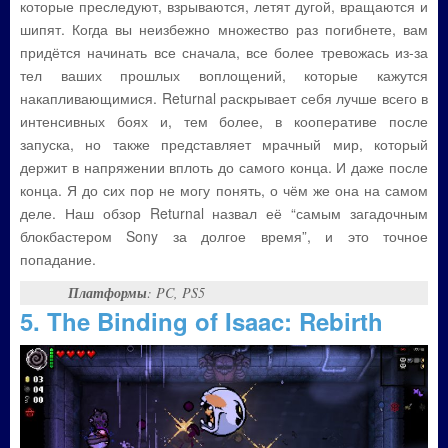
которые преследуют, взрываются, летят дугой, вращаются и
шипят. Когда вы неизбежно множество раз погибнете, вам
придётся начинать все сначала, все более тревожась из-за
тел ваших прошлых воплощений, которые кажутся
накапливающимися. Returnal раскрывает себя лучше всего в
интенсивных боях и, тем более, в кооперативе после
запуска, но также представляет мрачный мир, который
держит в напряжении вплоть до самого конца. И даже после
конца. Я до сих пор не могу понять, о чём же она на самом
деле. Наш обзор Returnal назвал её “самым загадочным
блокбастером Sony за долгое время”, и это точное
попадание.
Платформы
: PC, PS5
5. The Binding of Isaac: Rebirth