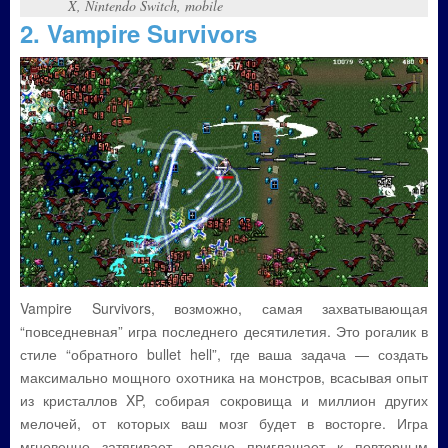
X, Nintendo Switch, mobile
2. Vampire Survivors
Vampire Survivors, возможно, самая захватывающая
“повседневная” игра последнего десятилетия. Это рогалик в
стиле “обратного bullet hell”, где ваша задача — создать
максимально мощного охотника на монстров, всасывая опыт
из кристаллов XP, собирая сокровища и миллион других
мелочей, от которых ваш мозг будет в восторге. Игра
мгновенно затягивает, опасно приглашает к повторным