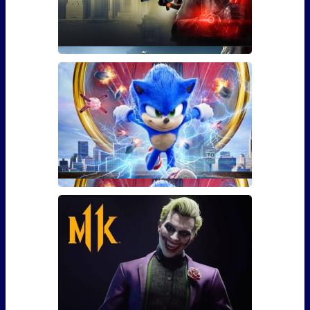
Гайд: Как использовать бустер
30 уровня для The Division 2
Фанаты The Division 2 наверняка уже в курсе, что 3
марта игра �
Сколько сцен после титров у
Соника?
Сейчас практически каждый фильм – это повод
задерж�