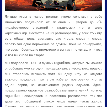
Лучшие игры в жанре рогалик умело сочетают в себе
множество поджанров: от экшенов и шутеров до 2D-
платформеров, стратегий и тактических игр, а также
карточных игр. Несмотря на их разнообразие, у всех этих игр
есть общая цель: заставить вас играть снова и снова,
переживая одно поражение за другим, пока не обнаружите,
что время бесследно пролетело и вы так и не увидели титры.
И вот вы снова на старте.
Мы подобрали ТОП 10 лучших roguelikes, которые вы можете
опробовать уже сегодня, придерживаясь нескольких правил.
Мы старались включить хотя бы одну игру из каждого
важного поджанра, при этом избегая повторения игр из
одной серии, за исключением редких случаев. Здесь
представлено огромное разнообразие впечатлений, но мир
roguelikes неисчерпаем и постоянно развивается, так что
даже этот обширный список лишь малая часть жанра.
Однако, по нашему мнению, это самая интересная его