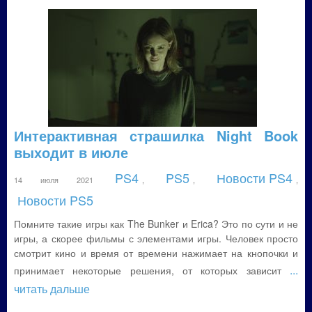
Интерактивная страшилка Night Book
выходит в июле
PS4
PS5
Новости PS4
14 июля 2021
,
,
,
Новости PS5
Помните такие игры как The Bunker и Erica? Это по сути и не
игры, а скорее фильмы с элементами игры. Человек просто
смотрит кино и время от времени нажимает на кнопочки и
...
принимает некоторые решения, от которых зависит
читать дальше