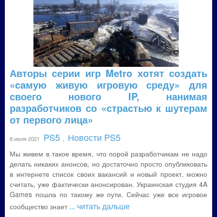
Авторы серии игр Metro хотят создать
«самую живую игровую среду» для
своего нового IP, нанимая
разработчиков со «страстью к шутерам
от первого лица»
PS5
Новости PS5
8 июля 2021
,
Мы живем в такое время, что порой разработчикам не надо
делать никаких анонсов, но достаточно просто опубликовать
в интернете список своих вакансий и новый проект, можно
считать, уже фактически анонсирован. Украинская студия 4A
Games пошла по такому же пути. Сейчас уже все игровое
... читать дальше
сообщество знает