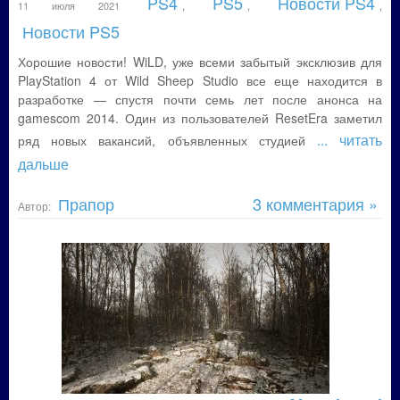
PS4
PS5
Новости PS4
11 июля 2021
,
,
,
Новости PS5
Хорошие новости! WiLD, уже всеми забытый эксклюзив для
PlayStation 4 от Wild Sheep Studio все еще находится в
разработке — спустя почти семь лет после анонса на
gamescom 2014. Один из пользователей ResetEra заметил
... читать
ряд новых вакансий, объявленных студией
дальше
Прапор
3 комментария »
Автор: