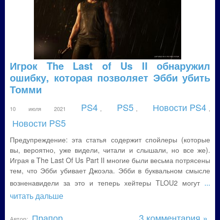
Игрок The Last of Us II обнаружил
ошибку, которая позволяет Эбби убить
Томми
PS4
PS5
Новости PS4
10 июля 2021
,
,
,
Новости PS5
Предупреждение: эта статья содержит спойлеры (которые
вы, вероятно, уже видели, читали и слышали, но все же).
Играя в The Last Of Us Part II многие были весьма потрясены
тем, что Эбби убивает Джоэла. Эбби в буквальном смысле
...
возненавидели за это и теперь хейтеры TLOU2 могут
читать дальше
Прапор
3 комментария »
Автор: