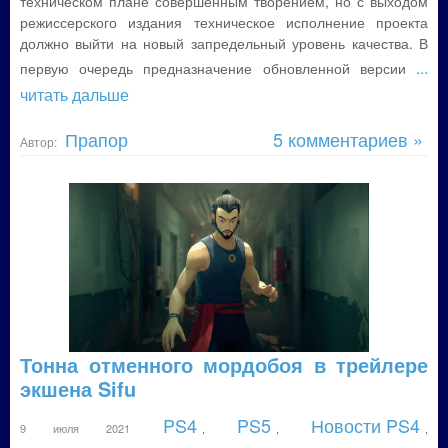
техническом плане совершенным творением, но с выходом
режиссерского издания техническое исполнение проекта
должно выйти на новый запредельный уровень качества. В
...
первую очередь предназначение обновленной версии
читать дальше
Прапор
5 комментариев »
Автор:
Тонна отменного мордобоя в трейлере
экшена Sifu
PS4
PS5
Новости PS4
9 июля 2021
,
,
,