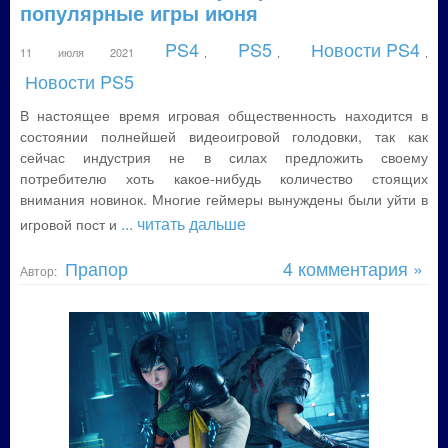
популярные игры июня
PS4
PS5
Новости PS4
11 июля 2021
,
,
,
Новости PS5
В настоящее время игровая общественность находится в
состоянии полнейшей видеоигровой голодовки, так как
сейчас индустрия не в силах предложить своему
потребителю хоть какое-нибудь количество стоящих
внимания новинок. Многие геймеры вынуждены были уйти в
... читать дальше
игровой пост и
Прапор
4 комментария »
Автор: