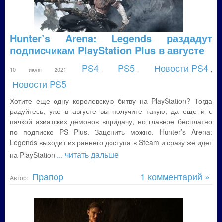
Hunter’s Arena: Legends раздадут
подписчикам PlayStation Plus в августе
PS4
PS5
Новости PS4
10 июля 2021
,
,
,
Новости PS5
Хотите еще одну королевскую битву на PlayStation? Тогда
радуйтесь, уже в августе вы получите такую, да еще и с
пачкой азиатских демонов впридачу, но главное бесплатно
по подписке PS Plus. Заценить можно. Hunter’s Arena:
Legends выходит из раннего доступа в Steam и сразу же идет
... читать дальше
на PlayStation
Прапор
1 комментарий »
Автор: