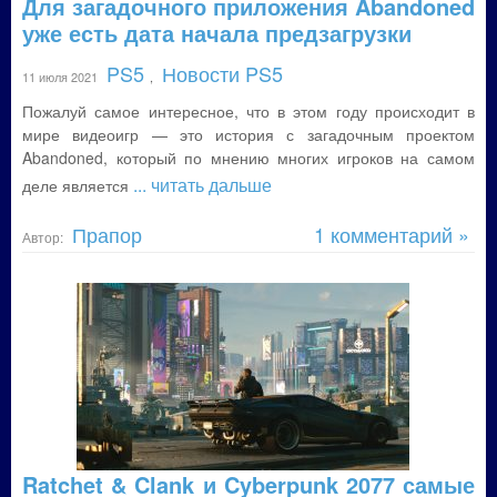
Для загадочного приложения Abandoned
уже есть дата начала предзагрузки
PS5
Новости PS5
11 июля 2021
,
Пожалуй самое интересное, что в этом году происходит в
мире видеоигр — это история с загадочным проектом
Abandoned, который по мнению многих игроков на самом
... читать дальше
деле является
Прапор
1 комментарий »
Автор:
Ratchet & Clank и Cyberpunk 2077 самые