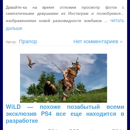
Давайте-ка на время отложим просмотр фоток с
симпатичными девушками из Инстаграм и полюбуемся...
... читать
изображениями новой разновидности зомбаков
дальше
Прапор
Нет комментариев »
Автор:
WiLD — похоже позабытый всеми
эксклюзив PS4 все еще находится в
разработке