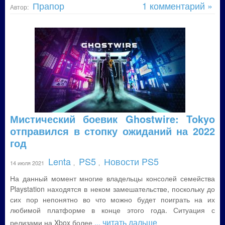
Прапор
1 комментарий »
Автор:
Мистический боевик Ghostwire: Tokyo
отправился в стопку ожиданий на 2022
год
Lenta
PS5
Новости PS5
14 июля 2021
,
,
На данный момент многие владельцы консолей семейства
Playstation находятся в неком замешательстве, поскольку до
сих пор непонятно во что можно будет поиграть на их
любимой платформе в конце этого года. Ситуация с
... читать дальше
релизами на Xbox более