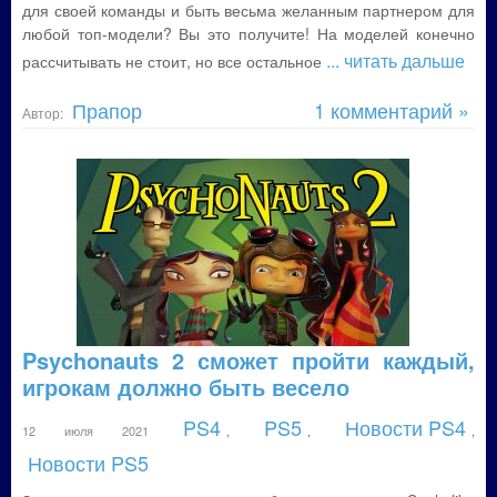
для своей команды и быть весьма желанным партнером для
любой топ-модели? Вы это получите! На моделей конечно
... читать дальше
рассчитывать не стоит, но все остальное
Прапор
1 комментарий »
Автор:
Psychonauts 2 сможет пройти каждый,
игрокам должно быть весело
PS4
PS5
Новости PS4
12 июля 2021
,
,
,
Новости PS5