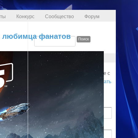
кты
Конкурс
Сообщество
Форум
е любимца фанатов
ПРОФИЛЬ
Для начала соединения войдите с
логином. Вы также можете
создать
аккаунт
.
Имя пользователя
Пароль