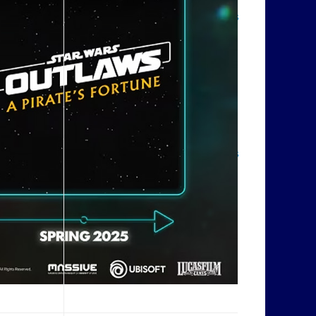
Дикий Брюс
к записи
Star Wars
Outlaws DLC: сюжетные
дополнения и возвращение
любимца фанатов
Дикий Брюс
к записи
ТОП 10
лучших roguelikes, которые
стоит попробовать прямо
сейчас
Дикий Брюс
к записи
Star Wars
Outlaws: революция в жанре
открытых миров 2024 года