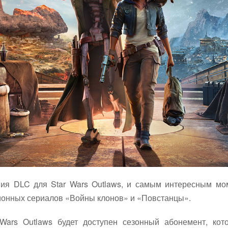
ия DLC для Star Wars Outlaws, и самым интересным мом
ионных сериалов «Войны клонов» и «Повстанцы».
 Wars Outlaws будет доступен сезонный абонемент, к