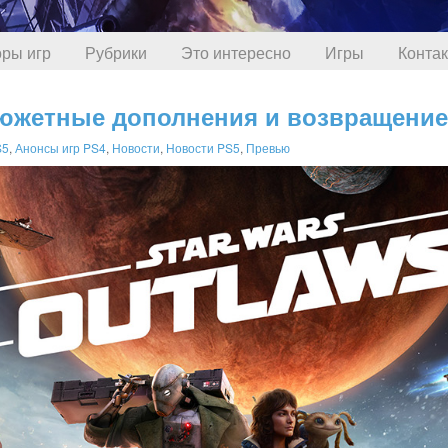
ры игр
Рубрики
Это интересно
Игры
Конта
 сюжетные дополнения и возвращени
S5
,
Анонсы игр PS4
,
Новости
,
Новости PS5
,
Превью