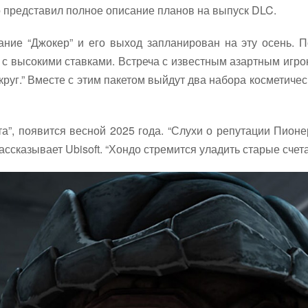
то представил полное описание планов на выпуск DLC.
ние “Джокер” и его выход запланирован на эту осень. 
у с высокими ставками. Встреча с известным азартным игр
круг.” Вместе с этим пакетом выйдут два набора косметич
а”, появится весной 2025 года. “Слухи о репутации Пионер
ссказывает Ubisoft. “Хондо стремится уладить старые счет