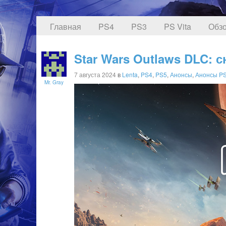
Главная
PS4
PS3
PS Vita
Обзо
Star Wars Outlaws DLC:
7 августа 2024
в
Lenta
,
PS4
,
PS5
,
Анонсы
,
Анонсы P
Mr. Gray