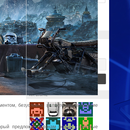
Запомнить меня
ПОДПИСКА
Хочешь получать новости?
Email
НА САЙТЕ
ентом, безусловно, является возвращение
оторый предложит игрокам новые сюжетные