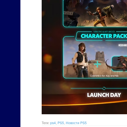
Теги:
ps4
,
PS5
,
Новости PS5