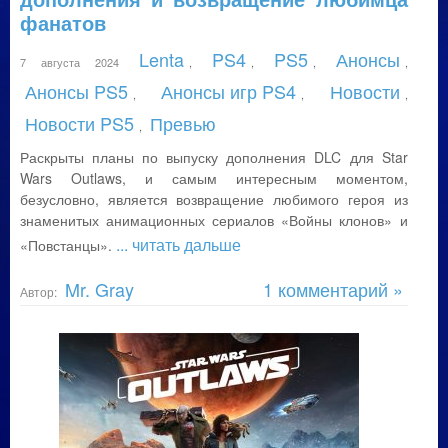
фанатов
Lenta
PS4
PS5
Анонсы
7 августа 2024
,
,
,
,
Анонсы PS5
Анонсы игр PS4
Новости
,
,
,
Новости PS5
Превью
,
Раскрыты планы по выпуску дополнения DLC для Star
Wars Outlaws, и самым интересным моментом,
безусловно, является возвращение любимого героя из
знаменитых анимационных сериалов «Войны клонов» и
... читать дальше
«Повстанцы».
Mr. Gray
1 комментарий »
Автор: