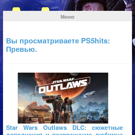
Меню
Вы просматриваете PS5hits:
Превью.
Star Wars Outlaws DLC: сюжетные
дополнения и возвращение любимца