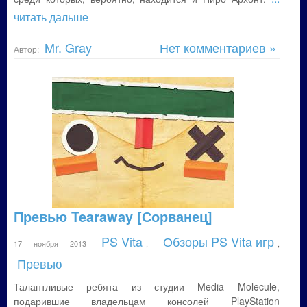
читать дальше
Mr. Gray
Нет комментариев »
Автор:
Превью Tearaway [Сорванец]
PS Vita
Обзоры PS Vita игр
17 ноября 2013
,
,
Превью
Талантливые ребята из студии Media Molecule,
подарившие владельцам консолей PlayStation