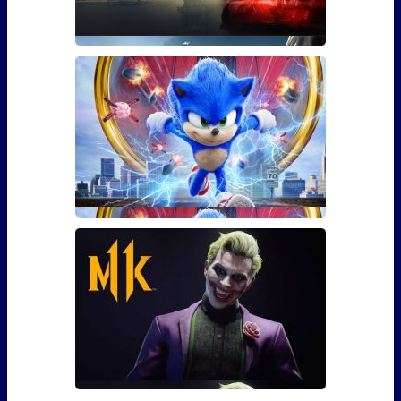
Гайд: Как использовать бустер
30 уровня для The Division 2
Фанаты The Division 2 наверняка уже в курсе, что 3
марта игра �
Сколько сцен после титров у
Соника?
Сейчас практически каждый фильм – это повод
задерж�