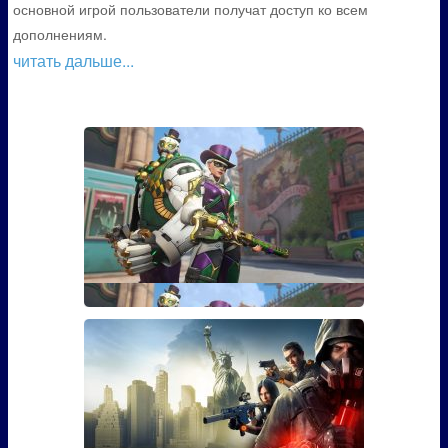
основной игрой пользователи получат доступ ко всем
дополнениям.
читать дальше...
Гайд: Как открыть скин Марди
Гра для Эш из Overwatch
Если вы играли в Overwatch, то наверняка видели
там персона