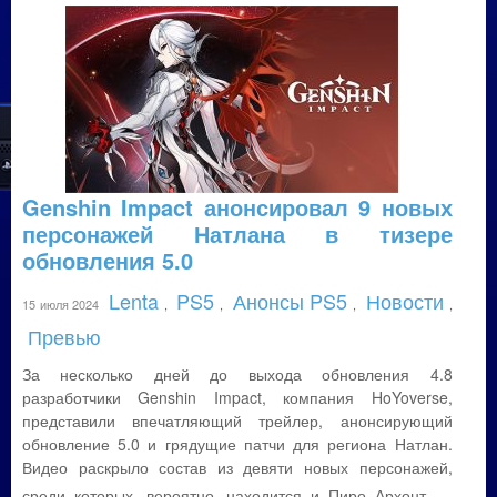
Genshin Impact анонсировал 9 новых
персонажей Натлана в тизере
обновления 5.0
Lenta
PS5
Анонсы PS5
Новости
15 июля 2024
,
,
,
,
Превью
За несколько дней до выхода обновления 4.8
разработчики Genshin Impact, компания HoYoverse,
представили впечатляющий трейлер, анонсирующий
обновление 5.0 и грядущие патчи для региона Натлан.
Видео раскрыло состав из девяти новых персонажей,
...
среди которых, вероятно, находится и Пиро Архонт.