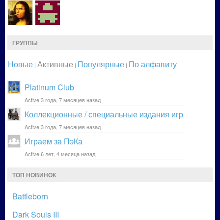
ГРУППЫ
Новые
Активные
Популярные
По алфавиту
|
|
|
Platinum Club
Active 3 года, 7 месяцев назад
Коллекционные / специальные издания игр
Active 3 года, 7 месяцев назад
Играем за ПэКа
Active 6 лет, 4 месяца назад
ТОП НОВИНОК
Battleborn
Dark Souls III