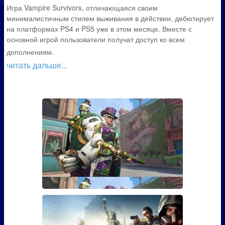
Игра Vampire Survivors, отличающаяся своим
минималистичным стилем выживания в действии, дебютирует
на платформах PS4 и PS5 уже в этом месяце. Вместе с
основной игрой пользователи получат доступ ко всем
дополнениям.
читать дальше...
Гайд: Как открыть скин Марди
Гра для Эш из Overwatch
Если вы играли в Overwatch, то наверняка видели