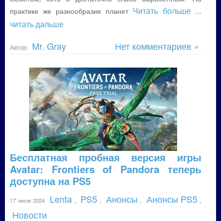
Читать больше
...
практике же разнообразие планет
читать дальше
Mr. Gray
Нет комментариев »
Автор:
Бесплатная пробная версия игры
Avatar: Frontiers of Pandora теперь
доступна на PS5
Lenta
PS5
Анонсы
Анонсы PS5
17 июля 2024
,
,
,
,
Новости