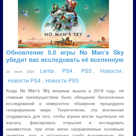
Обновление 5.0 игры No Man’s Sky
убедит вас исследовать её вселенную
Lenta
PS4
PS5
Новости
23 июля 2024
,
,
,
,
Новости PS4
Новости PS5
,
Когда No Man’s Sky впервые вышла в 2016 году, её
главным преимуществом было обещание бесконечных
исследований в невероятно обширном процедурно
генерируемом мире. Теоретически, эта вселенная
создавалась для того, чтобы игроки могли тщательно её
изучать, фиксировать открытия и исследовать
неизвестное, при этом мягко направляемые основным
сюжетом, хоть и достаточно слабо выраженным. На