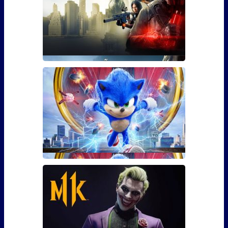
там персона
Гайд: Как использовать бустер
30 уровня для The Division 2
Фанаты The Division 2 наверняка уже в курсе, что 3
марта игра �
Сколько сцен после титров у
Соника?
Сейчас практически каждый фильм – это повод
задерж�