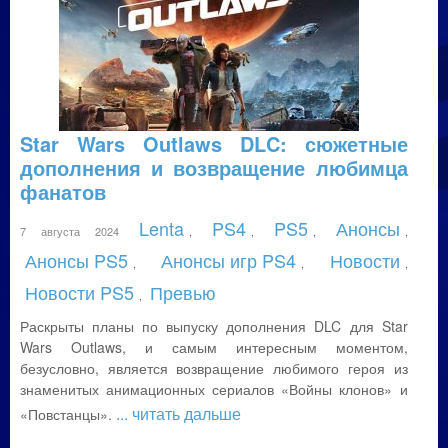
Star Wars Outlaws DLC: сюжетные
дополнения и возвращение любимца
фанатов
Lenta
PS4
PS5
Анонсы
7 августа 2024
,
,
,
,
Анонсы PS5
Анонсы игр PS4
Новости
,
,
,
Новости PS5
Превью
,
Раскрыты планы по выпуску дополнения DLC для Star
Wars Outlaws, и самым интересным моментом,
безусловно, является возвращение любимого героя из
знаменитых анимационных сериалов «Войны клонов» и
... читать дальше
«Повстанцы».